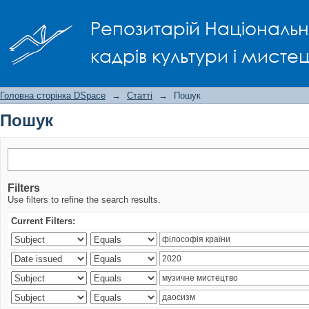
Пошук
Репозитарій Національно
кадрів культури і мисте
Головна сторінка DSpace
→
Статті
→
Пошук
Пошук
Filters
Use filters to refine the search results.
Current Filters: