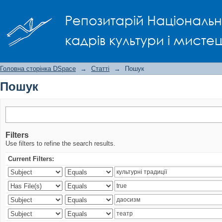
Пошук
Репозитарій Національно
кадрів культури і мисте
Головна сторінка DSpace
→
Статті
→
Пошук
Пошук
Filters
Use filters to refine the search results.
Current Filters: