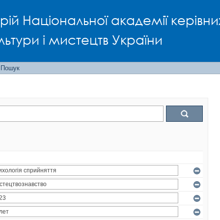
рій Національної академії керівни
льтури і мистецтв України
Пошук