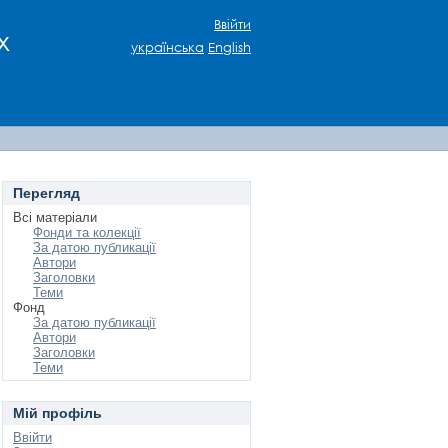
Ввійти
х
українська
English
Перегляд
Всі матеріали
Фонди та колекції
За датою публикації
Автори
Заголовки
Теми
Фонд
За датою публикації
Автори
Заголовки
Теми
Мій профіль
Ввійти