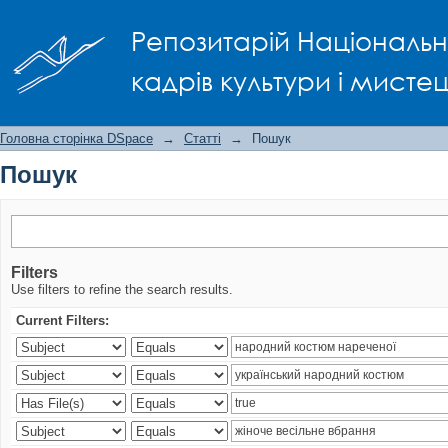
Пошук
Репозитарій Національно
кадрів культури і мисте
Головна сторінка DSpace
→
Статті
→
Пошук
Пошук
Filters
Use filters to refine the search results.
Current Filters: