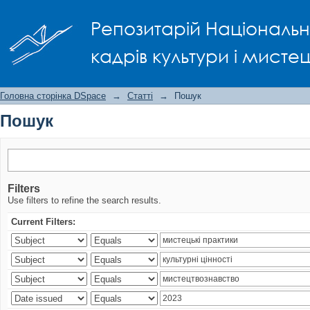
Пошук
Репозитарій Національно
кадрів культури і мисте
Головна сторінка DSpace
→
Статті
→
Пошук
Пошук
Filters
Use filters to refine the search results.
Current Filters: