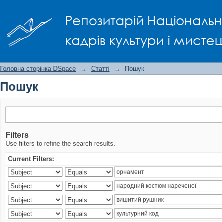
Пошук
Репозитарій Національно
кадрів культури і мисте
Головна сторінка DSpace
→
Статті
→
Пошук
Пошук
Filters
Use filters to refine the search results.
Current Filters: