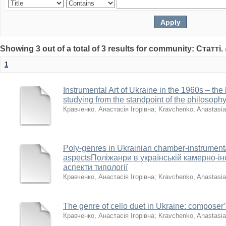
Showing 3 out of a total of 3 results for community: Статті.
1
Instrumental Art of Ukraine in the 1960s – the 
studying from the standpoint of the philosophy
Кравченко, Анастасія Ігорівна
;
Kravchenko, Anastasia
Poly-genres in Ukrainian chamber-instrumenta
aspectsПоліжанри в українській камерно-ін
аспекти типології
Кравченко, Анастасія Ігорівна
;
Kravchenko, Anastasia
The genre of cello duet in Ukraine: compose
Кравченко, Анастасія Ігорівна
;
Kravchenko, Anastasia