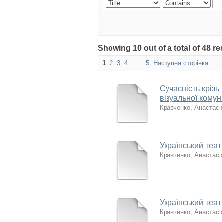
Showing 10 out of a total of 48 r
1
2
3
4
. . .
5
Наступна сторінка
Сучасність крізь 
візуальної комуні
Кравченко, Анастасія
Український теат
Кравченко, Анастасія
Український теат
Кравченко, Анастасія