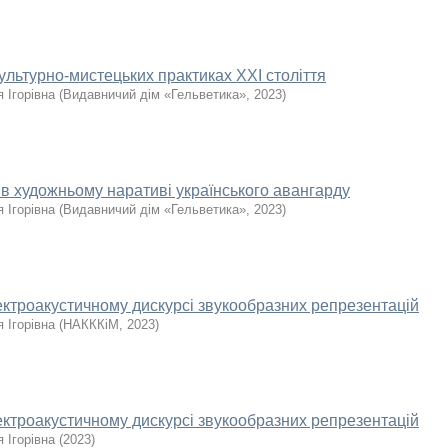
ультурно-мистецьких практиках ХХІ століття
 Ігорівна
(
Видавничий дім «Гельветика»
,
2023
)
 в художньому наративі українського авангарду
 Ігорівна
(
Видавничий дім «Гельветика»
,
2023
)
ектроакустичному дискурсі звукообразних репрезентацій
 Ігорівна
(
НАКККіМ
,
2023
)
ектроакустичному дискурсі звукообразних репрезентацій
 Ігорівна
(
2023
)