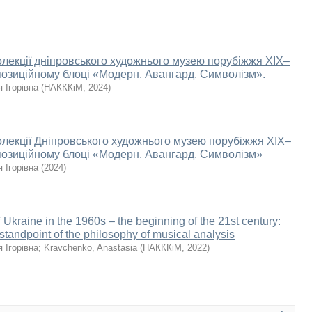
олекції дніпровського художнього музею порубіжжя XIX–
спозиційному блоці «Модерн. Авангард. Символізм».
 Ігорівна
(
НАКККіМ
,
2024
)
олекції Дніпровського художнього музею порубіжжя XIX–
спозиційному блоці «Модерн. Авангард. Символізм»
 Ігорівна
(
2024
)
f Ukraine in the 1960s – the beginning of the 21st century:
 standpoint of the philosophy of musical analysis
 Ігорівна
;
Kravchenko, Anastasia
(
НАКККіМ
,
2022
)