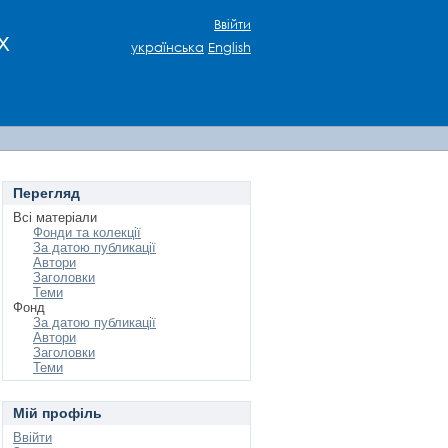
Ввійти
х
українська
English
Перегляд
Всі матеріали
Фонди та колекції
За датою публикації
Автори
Заголовки
Теми
Фонд
За датою публикації
Автори
Заголовки
Теми
Мій профіль
Ввійти