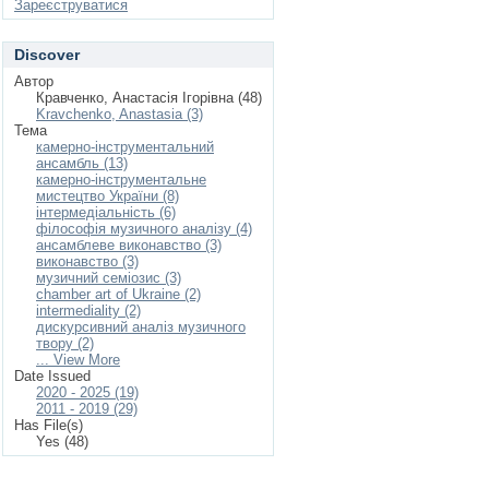
Зареєструватися
Discover
Автор
Кравченко, Анастасія Ігорівна (48)
Kravchenko, Anastasia (3)
Тема
камерно-інструментальний
ансамбль (13)
камерно-інструментальне
мистецтво України (8)
інтермедіальність (6)
філософія музичного аналізу (4)
ансамблеве виконавство (3)
виконавство (3)
музичний семіозис (3)
chamber art of Ukraine (2)
intermediality (2)
дискурсивний аналіз музичного
твору (2)
... View More
Date Issued
2020 - 2025 (19)
2011 - 2019 (29)
Has File(s)
Yes (48)