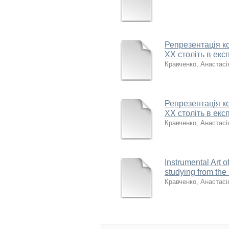
Репрезентація к
XX століть в ек
Кравченко, Анастасія
Репрезентація к
XX століть в ек
Кравченко, Анастасія
Instrumental Art o
studying from the
Кравченко, Анастасія