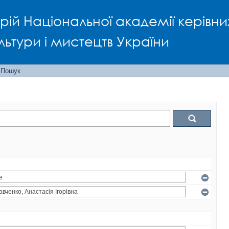
рій Національної академії керівни
льтури і мистецтв України
Пошук