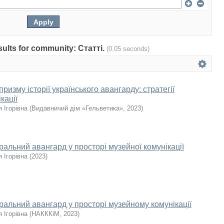
esults for community: Статті.
(0.05 seconds)
призму історії українського авангарду: стратегії
кації
 Ігорівна
(
Видавничий дім «Гельветика»
,
2023
)
ральний авангард у просторі музейної комунікації
 Ігорівна
(
2023
)
ральний авангард у просторі музейному комунікації
 Ігорівна
(
НАКККіМ
,
2023
)