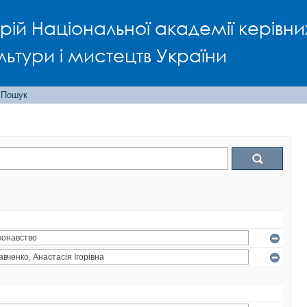
рій Національної академії керівни
льтури і мистецтв України
Пошук