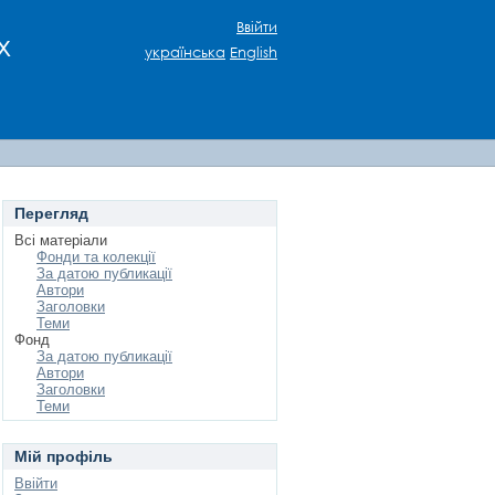
Ввійти
х
українська
English
Перегляд
Всі матеріали
Фонди та колекції
За датою публикації
Автори
Заголовки
Теми
Фонд
За датою публикації
Автори
Заголовки
Теми
Мій профіль
Ввійти