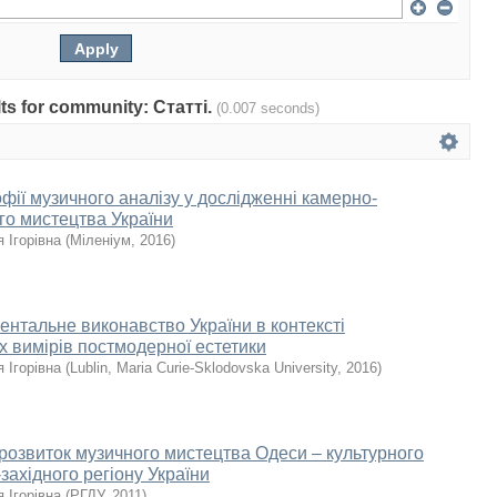
ults for community: Статті.
(0.007 seconds)
фії музичного аналізу у дослідженні камерно-
го мистецтва України
 Ігорівна
(
Міленіум
,
2016
)
ентальне виконавство України в контексті
х вимірів постмодерної естетики
 Ігорівна
(
Lublin, Maria Curie-Sklodovska University
,
2016
)
розвиток музичного мистецтва Одеси – культурного
західного регіону України
 Ігорівна
(
РГДУ
,
2011
)