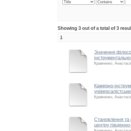
Showing 3 out of a total of 3 res
1
Значення філосо
інструментально
Кравченко, Анастасія
Камерно-інструм
універсалістськи
Кравченко, Анастасія
Становлення та 
центру південно-
Кравченко, Анастасія