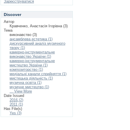
Зареєструватися
Discover
Автор
Кравченко, Анастасія Ігорівна (3)
Тема
виконавство (3)
ансамблева естетика (1)
дискурсивний аналіз музичного
твору (1)
камерно-інструментальне
виконавство України (1)
камерно-інструментальне
мистецтво України (1)
композиторство (1)
медіальні канали сприйняття (1)
мистецька діяльність (1)
музична освіта (1)
музичне мистецтво (1)
... View More
Date Issued
2016 (2)
2011 (1)
Has File(s)
Yes (3)