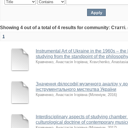
Showing 4 out of a total of 4 results for community: Статті.
1
Instrumental Art of Ukraine in the 1960s – the 
studying from the standpoint of the philosophy
Кравченко, Анастасія Ігорівна
;
Kravchenko, Anastasia
Значення філософії музичного аналізу у д
інструментального мистецтва України
Кравченко, Анастасія Ігорівна
(
Міленіум
,
2016
)
Interdisciplinary aspects of studying chamber a
culturological doctrine of contemporary musi
Кравченко, Анастасія Ігорівна
(
Міленіум
,
2017
)