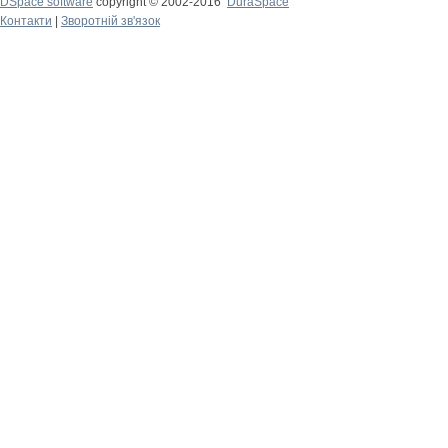
DSpace software
copyright © 2002-2016
DuraSpace
Контакти
|
Зворотній зв'язок