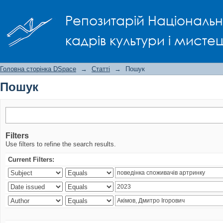
Пошук
Репозитарій Національно
кадрів культури і мисте
Головна сторінка DSpace
→
Статті
→
Пошук
Пошук
Filters
Use filters to refine the search results.
Current Filters: