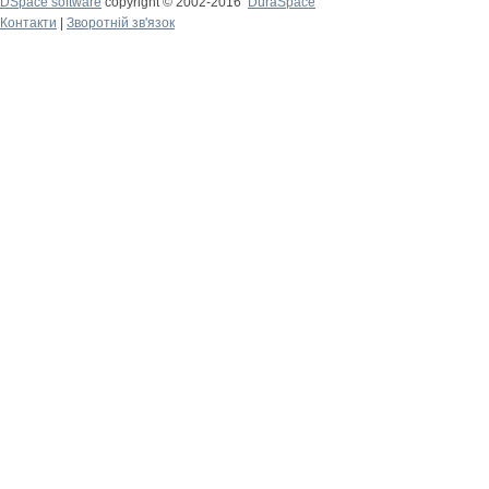
DSpace software
copyright © 2002-2016
DuraSpace
Контакти
|
Зворотній зв'язок