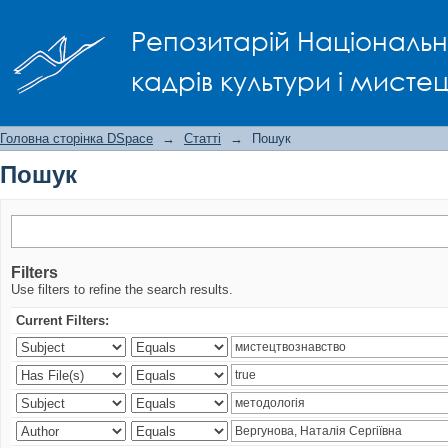
Пошук
Репозитарій Національно
кадрів культури і мисте
Головна сторінка DSpace
→
Статті
→
Пошук
Пошук
Filters
Use filters to refine the search results.
Current Filters: