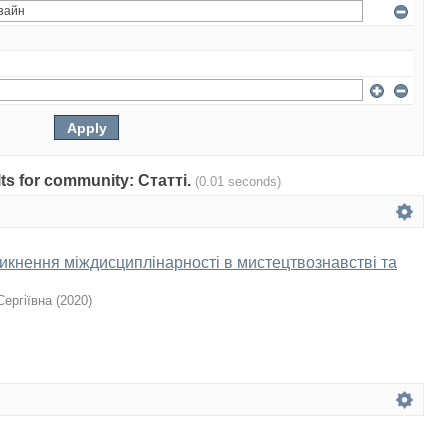
ults for community: Статті.
(0.01 seconds)
кнення міждисциплінарності в мистецтвознавстві та
Сергіївна
(
2020
)