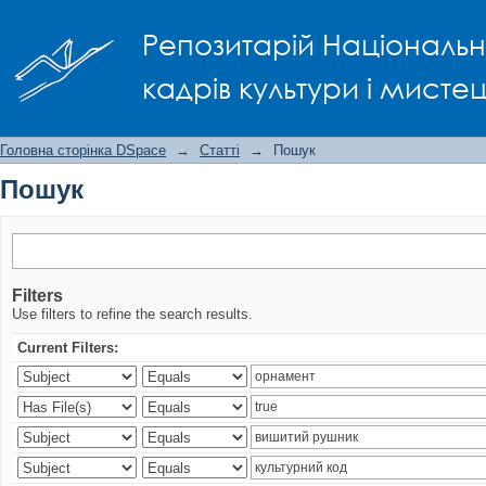
Пошук
Репозитарій Національно
кадрів культури і мисте
Головна сторінка DSpace
→
Статті
→
Пошук
Пошук
Filters
Use filters to refine the search results.
Current Filters: