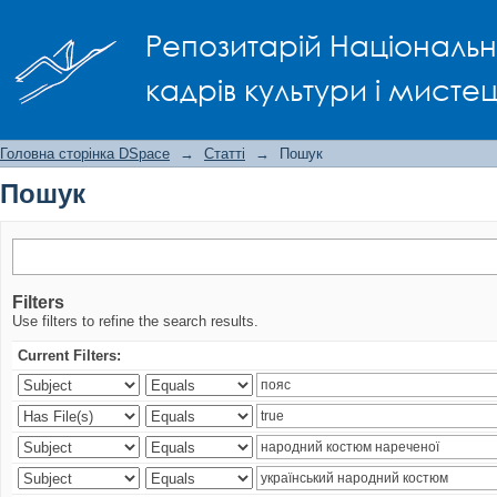
Пошук
Репозитарій Національно
кадрів культури і мисте
Головна сторінка DSpace
→
Статті
→
Пошук
Пошук
Filters
Use filters to refine the search results.
Current Filters: