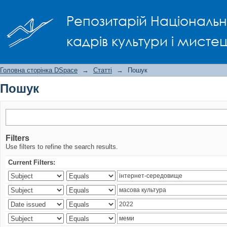
Пошук
Репозитарій Національно
кадрів культури і мисте
Головна сторінка DSpace
→
Статті
→
Пошук
Пошук
Filters
Use filters to refine the search results.
Current Filters: