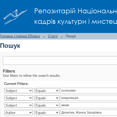
Пошук
Репозитарій Національно
кадрів культури і мисте
Головна сторінка DSpace
→
Статті
→
Пошук
Пошук
Filters
Use filters to refine the search results.
Current Filters: