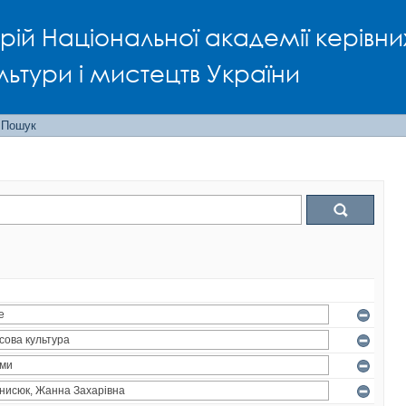
рій Національної академії керівни
льтури і мистецтв України
Пошук