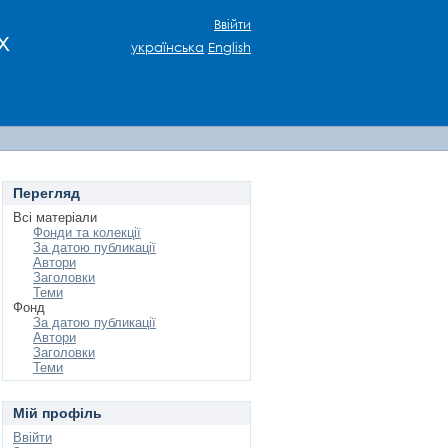
Ввійти
х
українська
English
Перегляд
Всі матеріали
Фонди та колекції
За датою публикації
Автори
Заголовки
Теми
Фонд
За датою публикації
Автори
Заголовки
Теми
Мій профіль
Ввійти