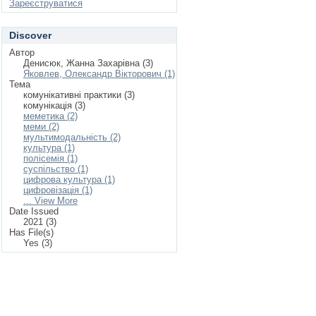
Зареєструватися
Discover
Автор
Денисюк, Жанна Захарівна (3)
Яковлев, Олександр Вікторович (1)
Тема
комунікативні практики (3)
комунікація (3)
меметика (2)
меми (2)
мультимодальність (2)
культура (1)
полісемія (1)
суспільство (1)
цифрова культура (1)
цифровізація (1)
... View More
Date Issued
2021 (3)
Has File(s)
Yes (3)