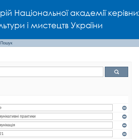
рій Національної академії керівни
льтури і мистецтв України
Пошук