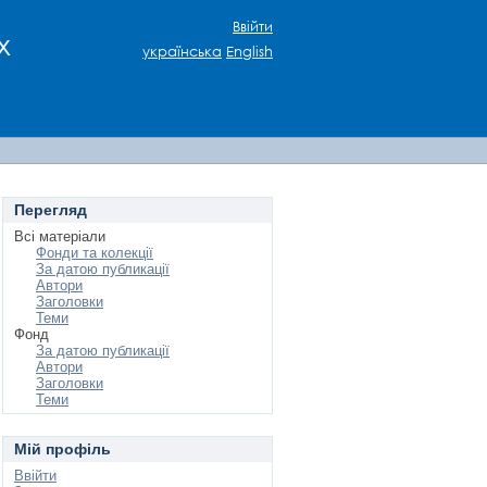
Ввійти
х
українська
English
Перегляд
Всі матеріали
Фонди та колекції
За датою публикації
Автори
Заголовки
Теми
Фонд
За датою публикації
Автори
Заголовки
Теми
Мій профіль
Ввійти