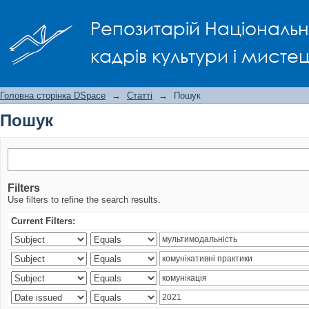
Пошук
Репозитарій Національно
кадрів культури і мисте
Головна сторінка DSpace
→
Статті
→
Пошук
Пошук
Filters
Use filters to refine the search results.
Current Filters: