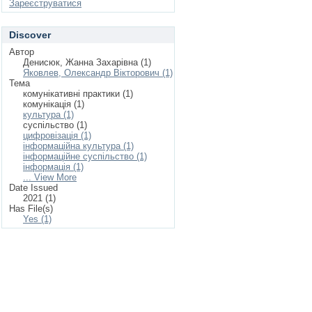
Зареєструватися
Discover
Автор
Денисюк, Жанна Захарівна (1)
Яковлев, Олександр Вікторович (1)
Тема
комунікативні практики (1)
комунікація (1)
культура (1)
суспільство (1)
цифровізація (1)
інформаційна культура (1)
інформаційне суспільство (1)
інформація (1)
... View More
Date Issued
2021 (1)
Has File(s)
Yes (1)