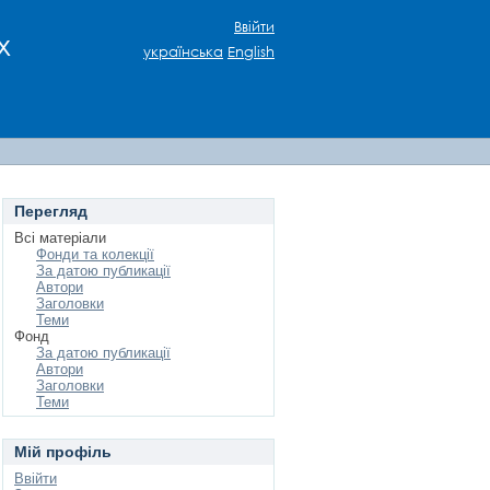
Ввійти
х
українська
English
Перегляд
Всі матеріали
Фонди та колекції
За датою публикації
Автори
Заголовки
Теми
Фонд
За датою публикації
Автори
Заголовки
Теми
Мій профіль
Ввійти