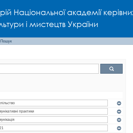
рій Національної академії керівни
льтури і мистецтв України
Пошук