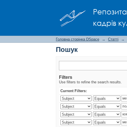
Пошук
Репозита
кадрів ку
Головна сторінка DSpace
→
Статті
→
Пошук
Filters
Use filters to refine the search results.
Current Filters: