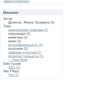
Зареєструватися
Discover
Автор
Денисюк, Жанна Захарівна (1)
Тема
комунікативні практики (1)
комунікація (1)
меметика (1)
меми (1)
мультимодальність (1)
полісемія (1)
цифрова культура (1)
інтертекстуальність (1)
... View More
Date Issued
2021 (1)
Has File(s)
Yes (1)