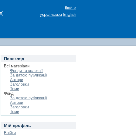
Ввійти
х
українська
English
Перегляд
Всі матеріали
Фонди та колекції
За датою публикації
Автори
Заголовки
Теми
Фонд
За датою публикації
Автори
Заголовки
Теми
Мій профіль
Ввійти