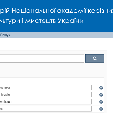
рій Національної академії керівни
льтури і мистецтв України
Пошук