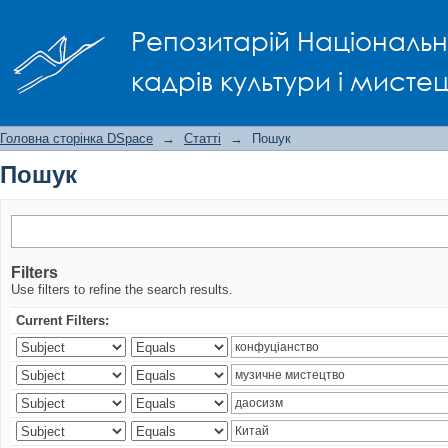
Пошук
Репозитарій Національно
кадрів культури і мисте
Головна сторінка DSpace
→
Статті
→
Пошук
Пошук
Filters
Use filters to refine the search results.
Current Filters: