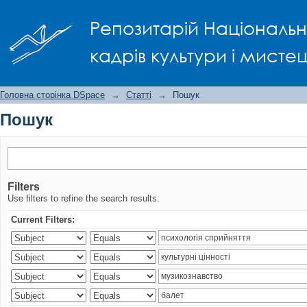
Пошук
Репозитарій Національно
кадрів культури і мисте
Головна сторінка DSpace
→
Статті
→
Пошук
Пошук
Filters
Use filters to refine the search results.
Current Filters: