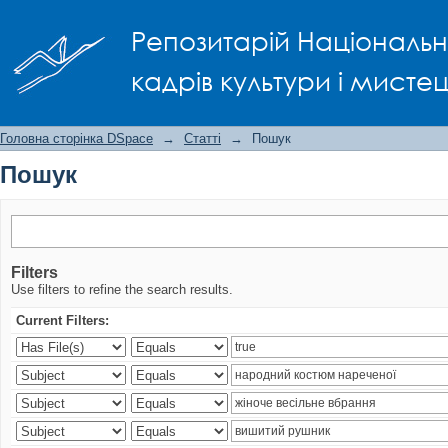
Пошук
Репозитарій Національно
кадрів культури і мисте
Головна сторінка DSpace
→
Статті
→
Пошук
Пошук
Filters
Use filters to refine the search results.
Current Filters: