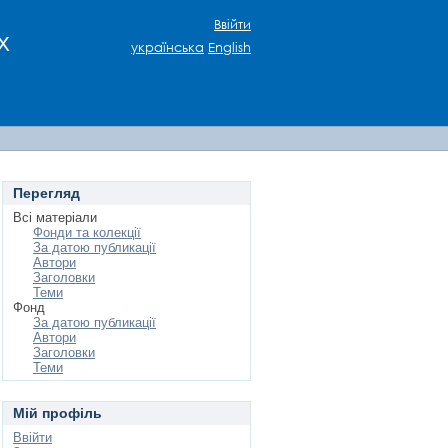
Ввійти
х
українська
English
Перегляд
Всі матеріали
Фонди та колекції
За датою публикації
Автори
Заголовки
Теми
Фонд
За датою публикації
Автори
Заголовки
Теми
Мій профіль
Ввійти