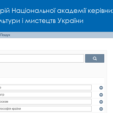
рій Національної академії керівни
льтури і мистецтв України
Пошук