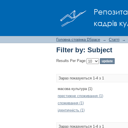
Filter by: Subject
Репозита
кадрів ку
Головна сторінка DSpace
→
Статті
→
Filter by: Subject
Results Per Page:
Зараз показуються 1-4 з 1
масова культура (1)
престижне споживання (1)
споживання (1)
ідентичність (1)
Зараз показуються 1-4 з 1