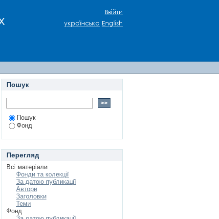
Ввійти
х
українська
English
Пошук
Пошук
Фонд
Перегляд
Всі матеріали
Фонди та колекції
За датою публикації
Автори
Заголовки
Теми
Фонд
За датою публикації