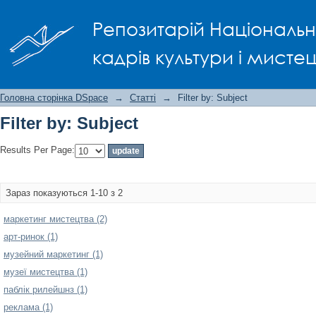
Filter by: Subject
Репозитарій Національно
кадрів культури і мисте
Головна сторінка DSpace
→
Статті
→
Filter by: Subject
Filter by: Subject
Results Per Page:
Зараз показуються 1-10 з 2
маркетинг мистецтва (2)
арт-ринок (1)
музейний маркетинг (1)
музеї мистецтва (1)
паблік рилейшнз (1)
реклама (1)