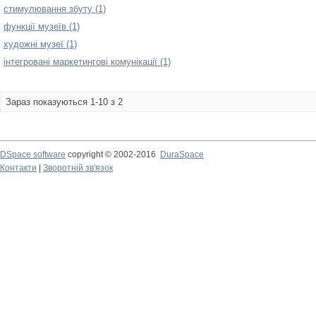
стимулювання збуту (1)
функції музеїв (1)
художні музеї (1)
інтегровані маркетингові комунікації (1)
Зараз показуються 1-10 з 2
DSpace software
copyright © 2002-2016
DuraSpace
Контакти
|
Зворотній зв'язок