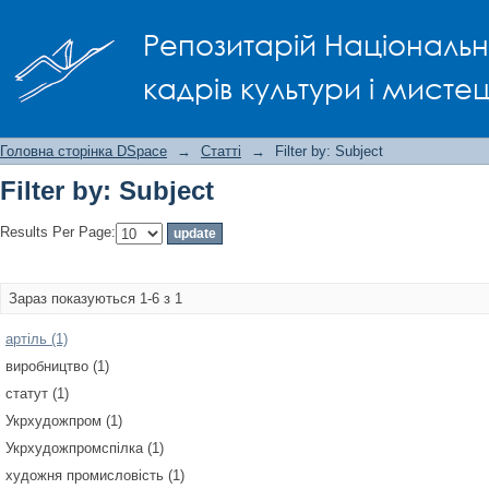
Filter by: Subject
Репозитарій Національно
кадрів культури і мисте
Головна сторінка DSpace
→
Статті
→
Filter by: Subject
Filter by: Subject
Results Per Page:
Зараз показуються 1-6 з 1
артіль (1)
виробництво (1)
статут (1)
Укрхудожпром (1)
Укрхудожпромспілка (1)
художня промисловість (1)