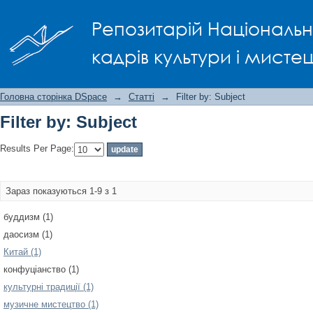
Filter by: Subject
Репозитарій Національно
кадрів культури і мисте
Головна сторінка DSpace
→
Статті
→
Filter by: Subject
Filter by: Subject
Results Per Page:
Зараз показуються 1-9 з 1
буддизм (1)
даосизм (1)
Китай (1)
конфуціанство (1)
культурні традиції (1)
музичне мистецтво (1)