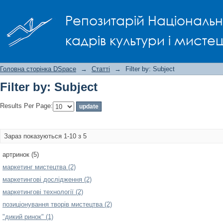
Filter by: Subject
Репозитарій Національно
кадрів культури і мисте
Головна сторінка DSpace
→
Статті
→
Filter by: Subject
Filter by: Subject
Results Per Page:
Зараз показуються 1-10 з 5
артринок (5)
маркетинг мистецтва (2)
маркетингові дослідження (2)
маркетингові технології (2)
позиціонування творів мистецтва (2)
"дикий ринок" (1)