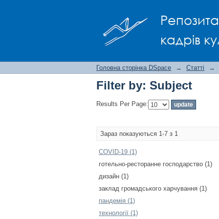
Filter by: Subject
Репозита
кадрів ку
Головна сторінка DSpace
→
Статті
→
Filter by: Subject
Results Per Page:
Зараз показуються 1-7 з 1
COVID-19 (1)
готельно-ресторанне господарство (1)
дизайн (1)
заклад громадського харчування (1)
пандемія (1)
технології (1)