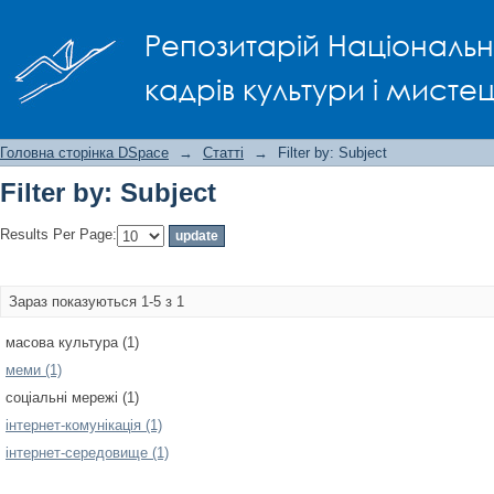
Filter by: Subject
Репозитарій Національно
кадрів культури і мисте
Головна сторінка DSpace
→
Статті
→
Filter by: Subject
Filter by: Subject
Results Per Page:
Зараз показуються 1-5 з 1
масова культура (1)
меми (1)
соціальні мережі (1)
інтернет-комунікація (1)
інтернет-середовище (1)