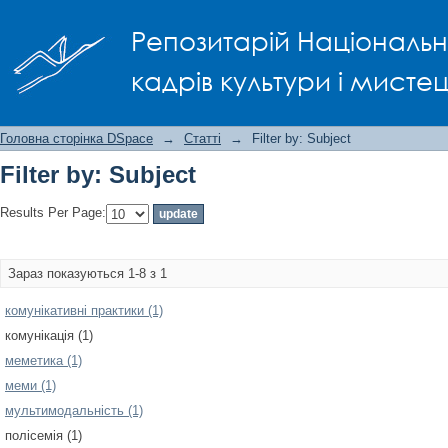
Filter by: Subject
Репозитарій Національно
кадрів культури і мисте
Головна сторінка DSpace
→
Статті
→
Filter by: Subject
Filter by: Subject
Results Per Page:
Зараз показуються 1-8 з 1
комунікативні практики (1)
комунікація (1)
меметика (1)
меми (1)
мультимодальність (1)
полісемія (1)