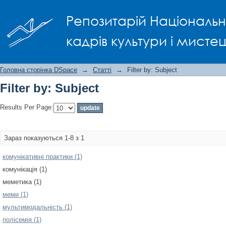
Filter by: Subject
Репозитарій Національно
кадрів культури і мисте
Головна сторінка DSpace
→
Статті
→
Filter by: Subject
Filter by: Subject
Results Per Page:
Зараз показуються 1-8 з 1
комунікативні практики (1)
комунікація (1)
меметика (1)
меми (1)
мультимодальність (1)
полісемія (1)