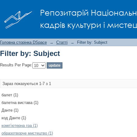
Filter by: Subject
Репозитарій Національно
кадрів культури і мисте
Головна сторінка DSpace
→
Статті
→
Filter by: Subject
Filter by: Subject
Results Per Page:
Зараз показуються 1-7 з 1
балет (1)
балетна вистава (1)
Данте (1)
код Данте (1)
комп’ютерна гра (1)
образотворче мистецтво (1)