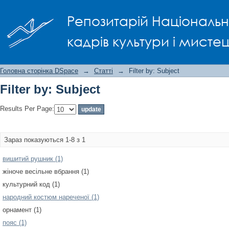
Filter by: Subject
Репозитарій Національно
кадрів культури і мисте
Головна сторінка DSpace
→
Статті
→
Filter by: Subject
Filter by: Subject
Results Per Page:
Зараз показуються 1-8 з 1
вишитий рушник (1)
жіноче весільне вбрання (1)
культурний код (1)
народний костюм нареченої (1)
орнамент (1)
пояс (1)