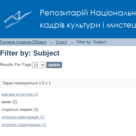
Filter by: Subject
Репозитарій Національно
кадрів культури і мисте
Головна сторінка DSpace
→
Статті
→
Filter by: Subject
Filter by: Subject
Results Per Page:
Зараз показуються 1-5 з 1
масова культура (1)
меми (1)
соціальні мережі (1)
інтернет-комунікація (1)
інтернет-середовище (1)