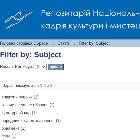
Filter by: Subject
Репозитарій Національно
кадрів культури і мисте
Головна сторінка DSpace
→
Статті
→
Filter by: Subject
Filter by: Subject
Results Per Page:
Зараз показуються 1-8 з 1
вишитий рушник (1)
жіноче весільне вбрання (1)
культурний код (1)
народний костюм нареченої (1)
орнамент (1)
пояс (1)