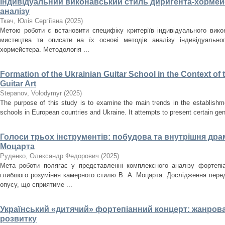
Індивідуальний виконавський стиль диригента-хормейс
аналізу
Ткач, Юлія Сергіївна
(
2025
)
Метою роботи є встановити специфіку критеріїв індивідуального вик
мистецтва та описати на їх основі методів аналізу індивідуально
хормейстера. Методологія ...
Formation of the Ukrainian Guitar School in the Context o
Guitar Art
Stepanov, Volodymyr
(
2025
)
The purpose of this study is to examine the main trends in the establishm
schools in European countries and Ukraine. It attempts to present certain gener
Голоси трьох інструментів: побудова та внутрішня драма
Моцарта
Руденко, Олександр Федорович
(
2025
)
Мета роботи полягає у представленні комплексного аналізу фортепіа
глибшого розуміння камерного стилю В. А. Моцарта. Дослідження перед
опусу, що сприятиме ...
Український «дитячий» фортепіанний концерт: жанрова
розвитку