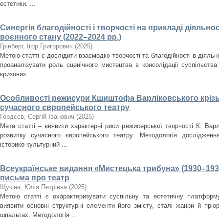
естетики. ...
Синергія благодійності і творчості на прикладі діяльнос
воєнного стану (2022–2024 рр.)
Грінберг, Ігор Григорович
(
2025
)
Метою статті є дослідити взаємодію творчості та благодійності в діяльно
проаналізувати роль сценічного мистецтва в консолідації суспільства
кризових ...
Особливості режисури Кшиштофа Варліковського крізь
сучасного європейського театру
Гордєєв, Сергій Іванович
(
2025
)
Мета статті – виявити характерні риси режисерської творчості К. Варл
розвитку сучасного європейського театру. Методологія дослідженн
історико-культурний ...
Всеукраїнське видання «Мистецька трибуна» (1930–193
письма про театр
Щукіна, Юлія Петрівна
(
2025
)
Метою статті є охарактеризувати суспільну та естетичну платформ
виявити основні структурні елементи його змісту, сталі жанри й пріо
шпальтах. Методологія ...