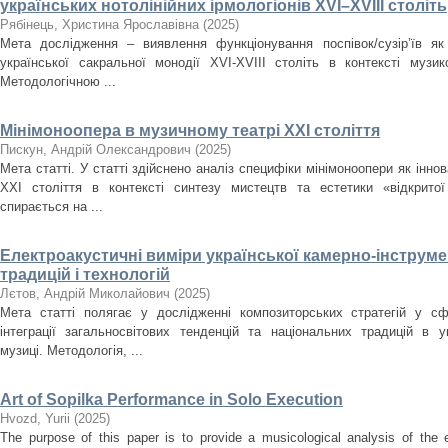
українських нотолінійних ірмологіонів XVI–XVIII століть
Рябінець, Христина Ярославівна
(
2025
)
Мета дослідження – виявлення функціонування поспівок/сузір’їв як
української сакральної монодії XVI-XVIII cтоліть в контексті музи
Методологічною ...
Мінімоноопера в музичному театрі ХХІ століття
Пискун, Андрій Олександрович
(
2025
)
Мета статті. У статті здійснено аналіз специфіки мінімоноопери як інн
ХХІ століття в контексті синтезу мистецтв та естетики «відкрито
спирається на ...
Електроакустичні виміри української камерно-інструме
традицій і технологій
Лєтов, Андрій Миколайович
(
2025
)
Мета статті полягає у дослідженні композиторських стратегій у сф
інтеграції загальносвітових тенденцій та національних традицій в ук
музиці. Методологія, ...
Art of Sopilka Performance in Solo Execution
Нvozd, Yurii
(
2025
)
The purpose of this paper is to provide a musicological analysis of the e