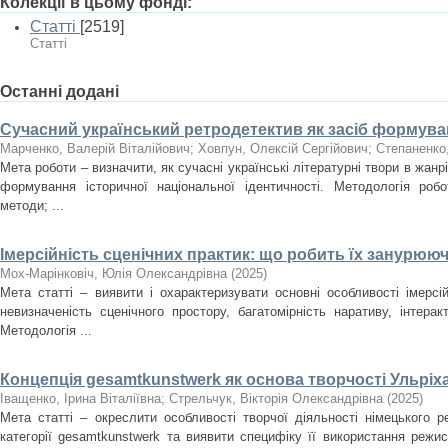
Колекції в цьому фонді:
Статті
[2519]
Статті
Останні додані
Сучасний український ретродетектив як засіб формуван
Марченко, Валерій Віталійович
;
Ховпун, Олексій Сергійович
;
Степаненко
Мета роботи – визначити, як сучасні українські літературні твори в жан
формування історичної національної ідентичності. Методологія роб
методи; ...
Імерсійність сценічних практик: що робить їх занурюю
Мох-Марінковіч, Юлія Олександрівна
(
2025
)
Мета статті – виявити і охарактеризувати основні особливості імерсі
невизначеність сценічного простору, багатомірність наративу, інтера
Методологія ...
Концепція gesamtkunstwerk як основа творчості Ульріх
Іващенко, Ірина Віталіївна
;
Стрельчук, Вікторія Олександрівна
(
2025
)
Мета статті – окреслити особливості творчої діяльності німецького 
категорії gesamtkunstwerk та виявити специфіку її використання режи