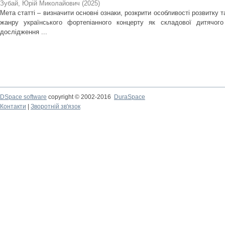
Зубай, Юрій Миколайович
(
2025
)
Мета статті – визначити основні ознаки, розкрити особливості розвитку 
жанру українського фортепіанного концерту як складової дитячого
дослідження ...
DSpace software
copyright © 2002-2016
DuraSpace
Контакти
|
Зворотній зв'язок