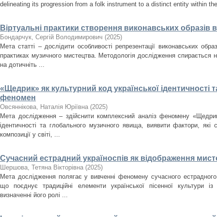
delineating its progression from a folk instrument to a distinct entity within t
Віртуальні практики створення виконавських образів 
Бондарчук, Сергій Володимирович
(
2025
)
Мета статті – дослідити особливості репрезентації виконавських образ
практиках музичного мистецтва. Методологія дослідження спирається н
на дотичніть ...
«Щедрик» як культурний код української ідентичності 
феномен
Овсяннікова, Наталія Юріївна
(
2025
)
Мета дослідження – здійснити комплексний аналіз феномену «Щедрика
ідентичності та глобального музичного явища, виявити фактори, які
композиції у світі, ...
Сучасний естрадний україноспів як відображення мисте
Шершова, Тетяна Вікторівна
(
2025
)
Мета дослідження полягає у вивченні феномену сучасного естрадного 
що поєднує традиційні елементи української пісенної культури із
визначенні його ролі ...