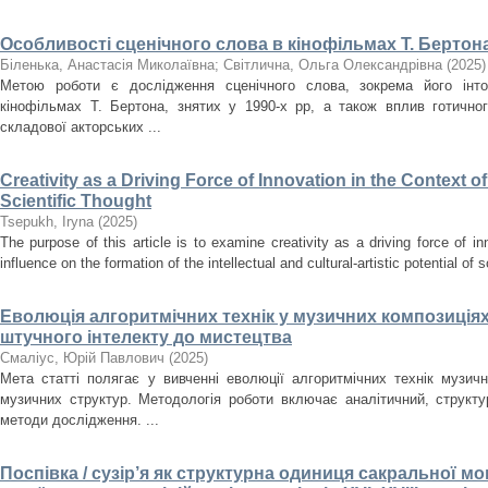
Особливості сценічного слова в кінофільмах Т. Бертона
Біленька, Анастасія Миколаївна
;
Світлична, Ольга Олександрівна
(
2025
)
Метою роботи є дослідження сценічного слова, зокрема його інто
кінофільмах Т. Бертона, знятих у 1990-х рр, а також вплив готично
складової акторських ...
Creativity as a Driving Force of Innovation in the Context o
Scientific Thought
Tsepukh, Iryna
(
2025
)
The purpose of this article is to examine creativity as a driving force of i
influence on the formation of the intellectual and cultural-artistic potential of s
Еволюція алгоритмічних технік у музичних композиціях
штучного інтелекту до мистецтва
Смаліус, Юрій Павлович
(
2025
)
Мета статті полягає у вивченні еволюції алгоритмічних технік музичн
музичних структур. Методологія роботи включає аналітичний, структ
методи дослідження. ...
Поспівка / сузір’я як структурна одиниця сакральної мон