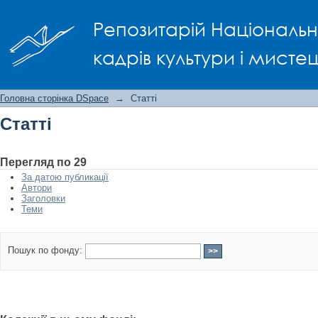
Статті
Репозитарій Національно
кадрів культури і мисте
Головна сторінка DSpace
→
Статті
Статті
Перегляд по 29
За датою публикації
Автори
Заголовки
Теми
Пошук по фонду: