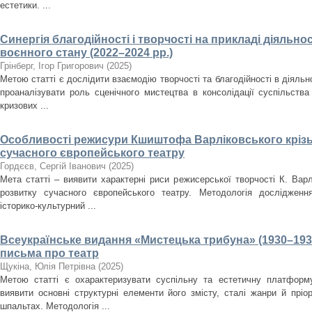
естетики. ...
Синергія благодійності і творчості на прикладі діяльнос
воєнного стану (2022–2024 рр.)
Грінберг, Ігор Григорович
(
2025
)
Метою статті є дослідити взаємодію творчості та благодійності в діяльно
проаналізувати роль сценічного мистецтва в консолідації суспільства
кризових ...
Особливості режисури Кшиштофа Варліковського крізь
сучасного європейського театру
Гордєєв, Сергій Іванович
(
2025
)
Мета статті – виявити характерні риси режисерської творчості К. Варл
розвитку сучасного європейського театру. Методологія дослідженн
історико-культурний ...
Всеукраїнське видання «Мистецька трибуна» (1930–193
письма про театр
Щукіна, Юлія Петрівна
(
2025
)
Метою статті є охарактеризувати суспільну та естетичну платформ
виявити основні структурні елементи його змісту, сталі жанри й пріо
шпальтах. Методологія ...