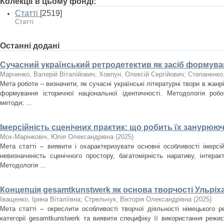
Колекції в цьому фонді:
Статті
[2519]
Статті
Останні додані
Сучасний український ретродетектив як засіб формуван
Марченко, Валерій Віталійович
;
Ховпун, Олексій Сергійович
;
Степаненко
Мета роботи – визначити, як сучасні українські літературні твори в жан
формування історичної національної ідентичності. Методологія роб
методи; ...
Імерсійність сценічних практик: що робить їх занурюю
Мох-Марінковіч, Юлія Олександрівна
(
2025
)
Мета статті – виявити і охарактеризувати основні особливості імерсі
невизначеність сценічного простору, багатомірність наративу, інтера
Методологія ...
Концепція gesamtkunstwerk як основа творчості Ульріх
Іващенко, Ірина Віталіївна
;
Стрельчук, Вікторія Олександрівна
(
2025
)
Мета статті – окреслити особливості творчої діяльності німецького 
категорії gesamtkunstwerk та виявити специфіку її використання режи