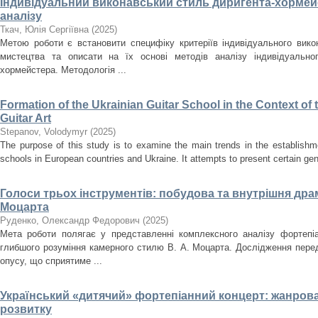
Індивідуальний виконавський стиль диригента-хормейс
аналізу
Ткач, Юлія Сергіївна
(
2025
)
Метою роботи є встановити специфіку критеріїв індивідуального вик
мистецтва та описати на їх основі методів аналізу індивідуально
хормейстера. Методологія ...
Formation of the Ukrainian Guitar School in the Context o
Guitar Art
Stepanov, Volodymyr
(
2025
)
The purpose of this study is to examine the main trends in the establishm
schools in European countries and Ukraine. It attempts to present certain gener
Голоси трьох інструментів: побудова та внутрішня драма
Моцарта
Руденко, Олександр Федорович
(
2025
)
Мета роботи полягає у представленні комплексного аналізу фортепіа
глибшого розуміння камерного стилю В. А. Моцарта. Дослідження перед
опусу, що сприятиме ...
Український «дитячий» фортепіанний концерт: жанрова
розвитку