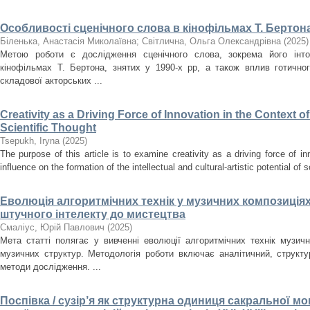
Особливості сценічного слова в кінофільмах Т. Бертона
Біленька, Анастасія Миколаївна
;
Світлична, Ольга Олександрівна
(
2025
)
Метою роботи є дослідження сценічного слова, зокрема його інто
кінофільмах Т. Бертона, знятих у 1990-х рр, а також вплив готично
складової акторських ...
Creativity as a Driving Force of Innovation in the Context o
Scientific Thought
Tsepukh, Iryna
(
2025
)
The purpose of this article is to examine creativity as a driving force of i
influence on the formation of the intellectual and cultural-artistic potential of s
Еволюція алгоритмічних технік у музичних композиціях
штучного інтелекту до мистецтва
Смаліус, Юрій Павлович
(
2025
)
Мета статті полягає у вивченні еволюції алгоритмічних технік музичн
музичних структур. Методологія роботи включає аналітичний, структ
методи дослідження. ...
Поспівка / сузір’я як структурна одиниця сакральної мон