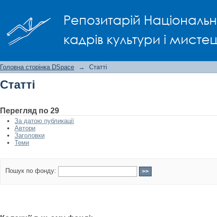
Статті
Репозитарій Національно
кадрів культури і мисте
Головна сторінка DSpace
→
Статті
Статті
Перегляд по 29
За датою публикації
Автори
Заголовки
Теми
Пошук по фонду: