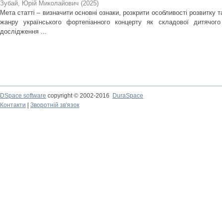
Зубай, Юрій Миколайович
(
2025
)
Мета статті – визначити основні ознаки, розкрити особливості розвитку 
жанру українського фортепіанного концерту як складової дитячого
дослідження ...
DSpace software
copyright © 2002-2016
DuraSpace
Контакти
|
Зворотній зв'язок