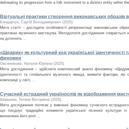
delineating its progression from a folk instrument to a distinct entity within t
Віртуальні практики створення виконавських образів 
Бондарчук, Сергій Володимирович
(
2025
)
Мета статті – дослідити особливості репрезентації виконавських образ
практиках музичного мистецтва. Методологія дослідження спирається н
на дотичніть ...
«Щедрик» як культурний код української ідентичності 
феномен
Овсяннікова, Наталія Юріївна
(
2025
)
Мета дослідження – здійснити комплексний аналіз феномену «Щедрика
ідентичності та глобального музичного явища, виявити фактори, які
композиції у світі, ...
Сучасний естрадний україноспів як відображення мисте
Шершова, Тетяна Вікторівна
(
2025
)
Мета дослідження полягає у вивченні феномену сучасного естрадного 
що поєднує традиційні елементи української пісенної культури із
визначенні його ролі ...