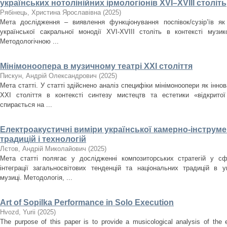
українських нотолінійних ірмологіонів XVI–XVIII століть
Рябінець, Христина Ярославівна
(
2025
)
Мета дослідження – виявлення функціонування поспівок/сузір’їв як
української сакральної монодії XVI-XVIII cтоліть в контексті музи
Методологічною ...
Мінімоноопера в музичному театрі ХХІ століття
Пискун, Андрій Олександрович
(
2025
)
Мета статті. У статті здійснено аналіз специфіки мінімоноопери як інн
ХХІ століття в контексті синтезу мистецтв та естетики «відкрито
спирається на ...
Електроакустичні виміри української камерно-інструме
традицій і технологій
Лєтов, Андрій Миколайович
(
2025
)
Мета статті полягає у дослідженні композиторських стратегій у сф
інтеграції загальносвітових тенденцій та національних традицій в ук
музиці. Методологія, ...
Art of Sopilka Performance in Solo Execution
Нvozd, Yurii
(
2025
)
The purpose of this paper is to provide a musicological analysis of the e