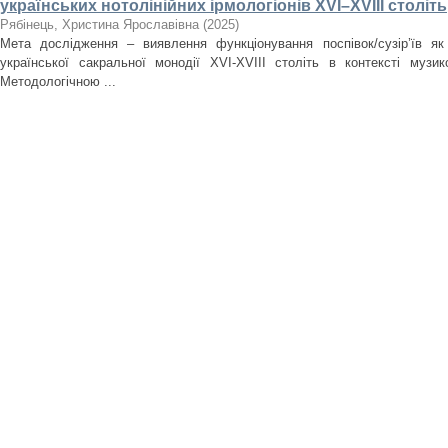
українських нотолінійних ірмологіонів XVI–XVIII століть
Рябінець, Христина Ярославівна
(
2025
)
Мета дослідження – виявлення функціонування поспівок/сузір’їв як
української сакральної монодії XVI-XVIII cтоліть в контексті музи
Методологічною ...
Мінімоноопера в музичному театрі ХХІ століття
Пискун, Андрій Олександрович
(
2025
)
Мета статті. У статті здійснено аналіз специфіки мінімоноопери як інн
ХХІ століття в контексті синтезу мистецтв та естетики «відкрито
спирається на ...
Електроакустичні виміри української камерно-інструме
традицій і технологій
Лєтов, Андрій Миколайович
(
2025
)
Мета статті полягає у дослідженні композиторських стратегій у сф
інтеграції загальносвітових тенденцій та національних традицій в ук
музиці. Методологія, ...
Art of Sopilka Performance in Solo Execution
Нvozd, Yurii
(
2025
)
The purpose of this paper is to provide a musicological analysis of the e