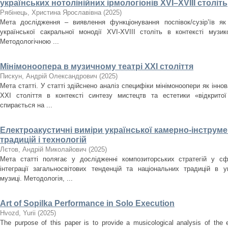
українських нотолінійних ірмологіонів XVI–XVIII століть
Рябінець, Христина Ярославівна
(
2025
)
Мета дослідження – виявлення функціонування поспівок/сузір’їв як
української сакральної монодії XVI-XVIII cтоліть в контексті музи
Методологічною ...
Мінімоноопера в музичному театрі ХХІ століття
Пискун, Андрій Олександрович
(
2025
)
Мета статті. У статті здійснено аналіз специфіки мінімоноопери як інн
ХХІ століття в контексті синтезу мистецтв та естетики «відкрито
спирається на ...
Електроакустичні виміри української камерно-інструме
традицій і технологій
Лєтов, Андрій Миколайович
(
2025
)
Мета статті полягає у дослідженні композиторських стратегій у сф
інтеграції загальносвітових тенденцій та національних традицій в ук
музиці. Методологія, ...
Art of Sopilka Performance in Solo Execution
Нvozd, Yurii
(
2025
)
The purpose of this paper is to provide a musicological analysis of the e