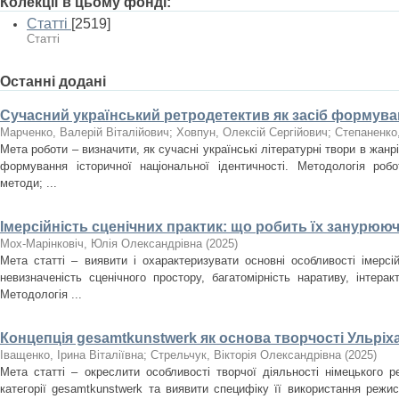
Колекції в цьому фонді:
Статті
[2519]
Статті
Останні додані
Сучасний український ретродетектив як засіб формуван
Марченко, Валерій Віталійович
;
Ховпун, Олексій Сергійович
;
Степаненко
Мета роботи – визначити, як сучасні українські літературні твори в жан
формування історичної національної ідентичності. Методологія роб
методи; ...
Імерсійність сценічних практик: що робить їх занурюю
Мох-Марінковіч, Юлія Олександрівна
(
2025
)
Мета статті – виявити і охарактеризувати основні особливості імерсі
невизначеність сценічного простору, багатомірність наративу, інтера
Методологія ...
Концепція gesamtkunstwerk як основа творчості Ульріх
Іващенко, Ірина Віталіївна
;
Стрельчук, Вікторія Олександрівна
(
2025
)
Мета статті – окреслити особливості творчої діяльності німецького 
категорії gesamtkunstwerk та виявити специфіку її використання режи