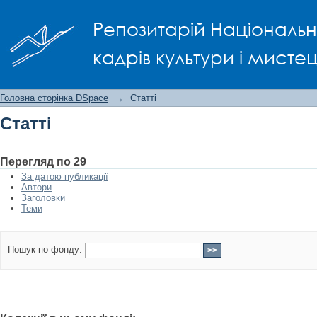
Статті
Репозитарій Національно
кадрів культури і мисте
Головна сторінка DSpace
→
Статті
Статті
Перегляд по 29
За датою публикації
Автори
Заголовки
Теми
Пошук по фонду: