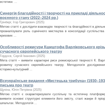
естетики. ...
Синергія благодійності і творчості на прикладі діяльнос
воєнного стану (2022–2024 рр.)
Грінберг, Ігор Григорович
(
2025
)
Метою статті є дослідити взаємодію творчості та благодійності в діяльно
проаналізувати роль сценічного мистецтва в консолідації суспільства
кризових ...
Особливості режисури Кшиштофа Варліковського крізь
сучасного європейського театру
Гордєєв, Сергій Іванович
(
2025
)
Мета статті – виявити характерні риси режисерської творчості К. Варл
розвитку сучасного європейського театру. Методологія дослідженн
історико-культурний ...
Всеукраїнське видання «Мистецька трибуна» (1930–193
письма про театр
Щукіна, Юлія Петрівна
(
2025
)
Метою статті є охарактеризувати суспільну та естетичну платформ
виявити основні структурні елементи його змісту, сталі жанри й пріо
шпальтах. Методологія ...