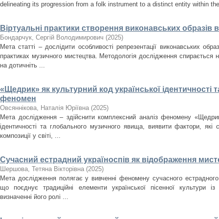
delineating its progression from a folk instrument to a distinct entity within t
Віртуальні практики створення виконавських образів 
Бондарчук, Сергій Володимирович
(
2025
)
Мета статті – дослідити особливості репрезентації виконавських образ
практиках музичного мистецтва. Методологія дослідження спирається н
на дотичніть ...
«Щедрик» як культурний код української ідентичності 
феномен
Овсяннікова, Наталія Юріївна
(
2025
)
Мета дослідження – здійснити комплексний аналіз феномену «Щедрика
ідентичності та глобального музичного явища, виявити фактори, які
композиції у світі, ...
Сучасний естрадний україноспів як відображення мисте
Шершова, Тетяна Вікторівна
(
2025
)
Мета дослідження полягає у вивченні феномену сучасного естрадного 
що поєднує традиційні елементи української пісенної культури із
визначенні його ролі ...