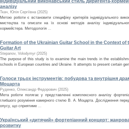
Індивідуальний виконавський стиль диригента-хормейс
аналізу
Ткач, Юлія Сергіївна
(
2025
)
Метою роботи є встановити специфіку критеріїв індивідуального вик
мистецтва та описати на їх основі методів аналізу індивідуально
хормейстера. Методологія ...
Formation of the Ukrainian Guitar School in the Context o
Guitar Art
Stepanov, Volodymyr
(
2025
)
The purpose of this study is to examine the main trends in the establishm
schools in European countries and Ukraine. It attempts to present certain gener
Голоси трьох інструментів: побудова та внутрішня драма
Моцарта
Руденко, Олександр Федорович
(
2025
)
Мета роботи полягає у представленні комплексного аналізу фортепіа
глибшого розуміння камерного стилю В. А. Моцарта. Дослідження перед
опусу, що сприятиме ...
Український «дитячий» фортепіанний концерт: жанрова
розвитку