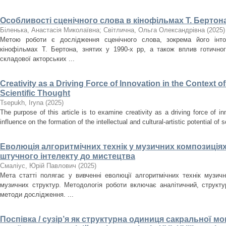
Особливості сценічного слова в кінофільмах Т. Бертона
Біленька, Анастасія Миколаївна
;
Світлична, Ольга Олександрівна
(
2025
)
Метою роботи є дослідження сценічного слова, зокрема його інто
кінофільмах Т. Бертона, знятих у 1990-х рр, а також вплив готично
складової акторських ...
Creativity as a Driving Force of Innovation in the Context o
Scientific Thought
Tsepukh, Iryna
(
2025
)
The purpose of this article is to examine creativity as a driving force of i
influence on the formation of the intellectual and cultural-artistic potential of s
Еволюція алгоритмічних технік у музичних композиціях
штучного інтелекту до мистецтва
Смаліус, Юрій Павлович
(
2025
)
Мета статті полягає у вивченні еволюції алгоритмічних технік музичн
музичних структур. Методологія роботи включає аналітичний, структ
методи дослідження. ...
Поспівка / сузір’я як структурна одиниця сакральної мон