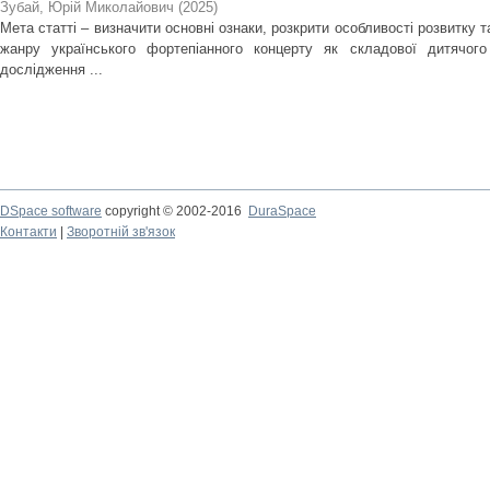
Зубай, Юрій Миколайович
(
2025
)
Мета статті – визначити основні ознаки, розкрити особливості розвитку 
жанру українського фортепіанного концерту як складової дитячого
дослідження ...
DSpace software
copyright © 2002-2016
DuraSpace
Контакти
|
Зворотній зв'язок