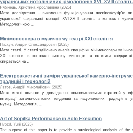
українських нотолінійних ірмологіонів XVI–XVIII століть
Рябінець, Христина Ярославівна
(
2025
)
Мета дослідження – виявлення функціонування поспівок/сузір’їв як
української сакральної монодії XVI-XVIII cтоліть в контексті музи
Методологічною ...
Мінімоноопера в музичному театрі ХХІ століття
Пискун, Андрій Олександрович
(
2025
)
Мета статті. У статті здійснено аналіз специфіки мінімоноопери як інн
ХХІ століття в контексті синтезу мистецтв та естетики «відкрито
спирається на ...
Електроакустичні виміри української камерно-інструме
традицій і технологій
Лєтов, Андрій Миколайович
(
2025
)
Мета статті полягає у дослідженні композиторських стратегій у сф
інтеграції загальносвітових тенденцій та національних традицій в ук
музиці. Методологія, ...
Art of Sopilka Performance in Solo Execution
Нvozd, Yurii
(
2025
)
The purpose of this paper is to provide a musicological analysis of the e