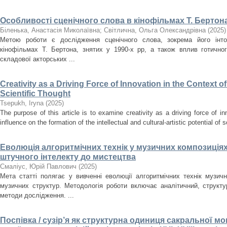
Особливості сценічного слова в кінофільмах Т. Бертона
Біленька, Анастасія Миколаївна
;
Світлична, Ольга Олександрівна
(
2025
)
Метою роботи є дослідження сценічного слова, зокрема його інто
кінофільмах Т. Бертона, знятих у 1990-х рр, а також вплив готично
складової акторських ...
Creativity as a Driving Force of Innovation in the Context o
Scientific Thought
Tsepukh, Iryna
(
2025
)
The purpose of this article is to examine creativity as a driving force of i
influence on the formation of the intellectual and cultural-artistic potential of s
Еволюція алгоритмічних технік у музичних композиціях
штучного інтелекту до мистецтва
Смаліус, Юрій Павлович
(
2025
)
Мета статті полягає у вивченні еволюції алгоритмічних технік музичн
музичних структур. Методологія роботи включає аналітичний, структ
методи дослідження. ...
Поспівка / сузір’я як структурна одиниця сакральної мон