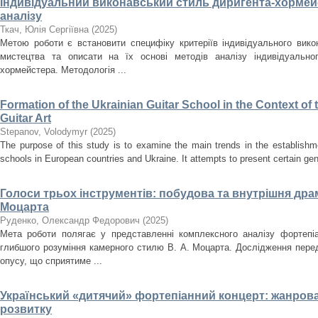
Індивідуальний виконавський стиль диригента-хормейс
аналізу
Ткач, Юлія Сергіївна
(
2025
)
Метою роботи є встановити специфіку критеріїв індивідуального вик
мистецтва та описати на їх основі методів аналізу індивідуально
хормейстера. Методологія ...
Formation of the Ukrainian Guitar School in the Context o
Guitar Art
Stepanov, Volodymyr
(
2025
)
The purpose of this study is to examine the main trends in the establishm
schools in European countries and Ukraine. It attempts to present certain gener
Голоси трьох інструментів: побудова та внутрішня драма
Моцарта
Руденко, Олександр Федорович
(
2025
)
Мета роботи полягає у представленні комплексного аналізу фортепіа
глибшого розуміння камерного стилю В. А. Моцарта. Дослідження перед
опусу, що сприятиме ...
Український «дитячий» фортепіанний концерт: жанрова
розвитку