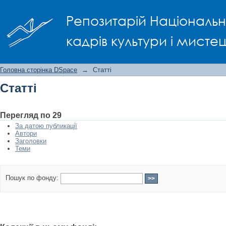
Статті
Репозитарій Національно
кадрів культури і мисте
Головна сторінка DSpace
→
Статті
Статті
Перегляд по 29
За датою публикації
Автори
Заголовки
Теми
Пошук по фонду: