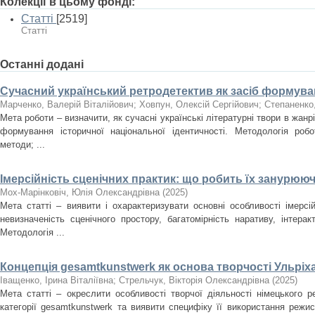
Колекції в цьому фонді:
Статті
[2519]
Статті
Останні додані
Сучасний український ретродетектив як засіб формуван
Марченко, Валерій Віталійович
;
Ховпун, Олексій Сергійович
;
Степаненко
Мета роботи – визначити, як сучасні українські літературні твори в жан
формування історичної національної ідентичності. Методологія роб
методи; ...
Імерсійність сценічних практик: що робить їх занурюю
Мох-Марінковіч, Юлія Олександрівна
(
2025
)
Мета статті – виявити і охарактеризувати основні особливості імерсі
невизначеність сценічного простору, багатомірність наративу, інтера
Методологія ...
Концепція gesamtkunstwerk як основа творчості Ульріх
Іващенко, Ірина Віталіївна
;
Стрельчук, Вікторія Олександрівна
(
2025
)
Мета статті – окреслити особливості творчої діяльності німецького 
категорії gesamtkunstwerk та виявити специфіку її використання режи