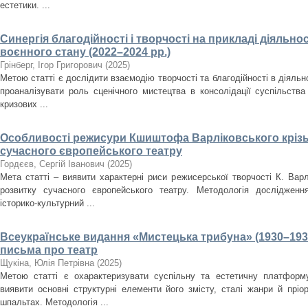
естетики. ...
Синергія благодійності і творчості на прикладі діяльнос
воєнного стану (2022–2024 рр.)
Грінберг, Ігор Григорович
(
2025
)
Метою статті є дослідити взаємодію творчості та благодійності в діяльно
проаналізувати роль сценічного мистецтва в консолідації суспільства
кризових ...
Особливості режисури Кшиштофа Варліковського крізь
сучасного європейського театру
Гордєєв, Сергій Іванович
(
2025
)
Мета статті – виявити характерні риси режисерської творчості К. Варл
розвитку сучасного європейського театру. Методологія дослідженн
історико-культурний ...
Всеукраїнське видання «Мистецька трибуна» (1930–193
письма про театр
Щукіна, Юлія Петрівна
(
2025
)
Метою статті є охарактеризувати суспільну та естетичну платформ
виявити основні структурні елементи його змісту, сталі жанри й пріо
шпальтах. Методологія ...