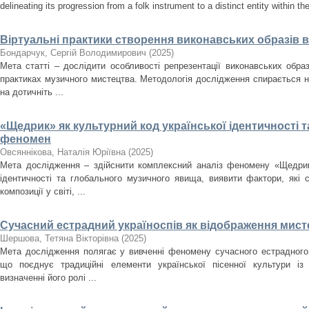
delineating its progression from a folk instrument to a distinct entity within t
Віртуальні практики створення виконавських образів 
Бондарчук, Сергій Володимирович
(
2025
)
Мета статті – дослідити особливості репрезентації виконавських образ
практиках музичного мистецтва. Методологія дослідження спирається н
на дотичніть ...
«Щедрик» як культурний код української ідентичності 
феномен
Овсяннікова, Наталія Юріївна
(
2025
)
Мета дослідження – здійснити комплексний аналіз феномену «Щедрика
ідентичності та глобального музичного явища, виявити фактори, які
композиції у світі, ...
Сучасний естрадний україноспів як відображення мисте
Шершова, Тетяна Вікторівна
(
2025
)
Мета дослідження полягає у вивченні феномену сучасного естрадного 
що поєднує традиційні елементи української пісенної культури із
визначенні його ролі ...