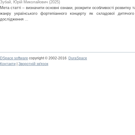
Зубай, Юрій Миколайович
(
2025
)
Мета статті – визначити основні ознаки, розкрити особливості розвитку 
жанру українського фортепіанного концерту як складової дитячого
дослідження ...
DSpace software
copyright © 2002-2016
DuraSpace
Контакти
|
Зворотній зв'язок