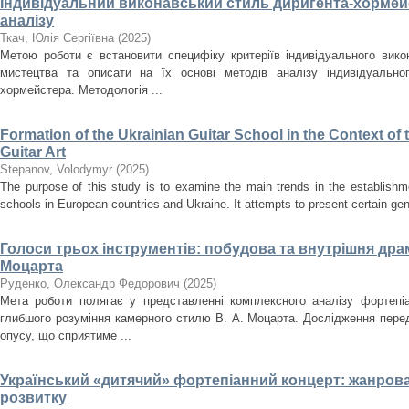
Індивідуальний виконавський стиль диригента-хормейс
аналізу
Ткач, Юлія Сергіївна
(
2025
)
Метою роботи є встановити специфіку критеріїв індивідуального вик
мистецтва та описати на їх основі методів аналізу індивідуально
хормейстера. Методологія ...
Formation of the Ukrainian Guitar School in the Context o
Guitar Art
Stepanov, Volodymyr
(
2025
)
The purpose of this study is to examine the main trends in the establishm
schools in European countries and Ukraine. It attempts to present certain gener
Голоси трьох інструментів: побудова та внутрішня драма
Моцарта
Руденко, Олександр Федорович
(
2025
)
Мета роботи полягає у представленні комплексного аналізу фортепіа
глибшого розуміння камерного стилю В. А. Моцарта. Дослідження перед
опусу, що сприятиме ...
Український «дитячий» фортепіанний концерт: жанрова
розвитку