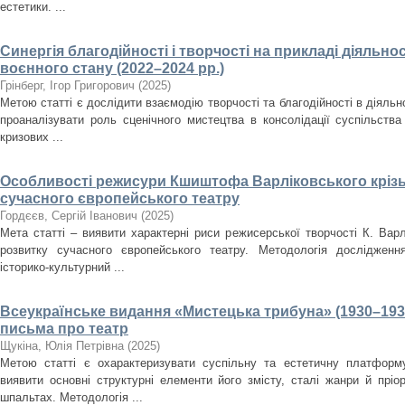
естетики. ...
Синергія благодійності і творчості на прикладі діяльнос
воєнного стану (2022–2024 рр.)
Грінберг, Ігор Григорович
(
2025
)
Метою статті є дослідити взаємодію творчості та благодійності в діяльно
проаналізувати роль сценічного мистецтва в консолідації суспільства
кризових ...
Особливості режисури Кшиштофа Варліковського крізь
сучасного європейського театру
Гордєєв, Сергій Іванович
(
2025
)
Мета статті – виявити характерні риси режисерської творчості К. Варл
розвитку сучасного європейського театру. Методологія дослідженн
історико-культурний ...
Всеукраїнське видання «Мистецька трибуна» (1930–193
письма про театр
Щукіна, Юлія Петрівна
(
2025
)
Метою статті є охарактеризувати суспільну та естетичну платформ
виявити основні структурні елементи його змісту, сталі жанри й пріо
шпальтах. Методологія ...