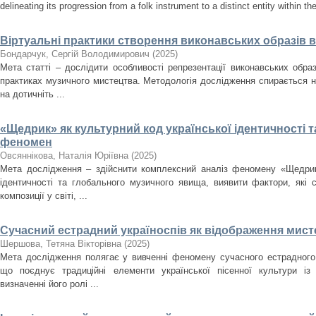
delineating its progression from a folk instrument to a distinct entity within t
Віртуальні практики створення виконавських образів 
Бондарчук, Сергій Володимирович
(
2025
)
Мета статті – дослідити особливості репрезентації виконавських образ
практиках музичного мистецтва. Методологія дослідження спирається н
на дотичніть ...
«Щедрик» як культурний код української ідентичності 
феномен
Овсяннікова, Наталія Юріївна
(
2025
)
Мета дослідження – здійснити комплексний аналіз феномену «Щедрика
ідентичності та глобального музичного явища, виявити фактори, які
композиції у світі, ...
Сучасний естрадний україноспів як відображення мисте
Шершова, Тетяна Вікторівна
(
2025
)
Мета дослідження полягає у вивченні феномену сучасного естрадного 
що поєднує традиційні елементи української пісенної культури із
визначенні його ролі ...