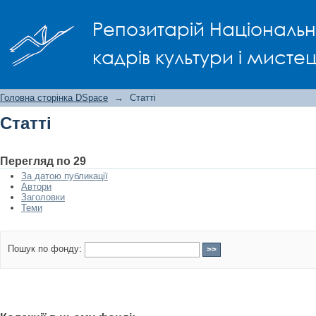
Статті
Репозитарій Національно
кадрів культури і мисте
Головна сторінка DSpace
→
Статті
Статті
Перегляд по 29
За датою публикації
Автори
Заголовки
Теми
Пошук по фонду: