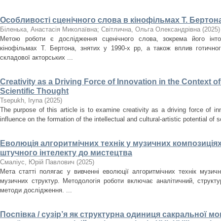
Особливості сценічного слова в кінофільмах Т. Бертона
Біленька, Анастасія Миколаївна
;
Світлична, Ольга Олександрівна
(
2025
)
Метою роботи є дослідження сценічного слова, зокрема його інто
кінофільмах Т. Бертона, знятих у 1990-х рр, а також вплив готично
складової акторських ...
Creativity as a Driving Force of Innovation in the Context o
Scientific Thought
Tsepukh, Iryna
(
2025
)
The purpose of this article is to examine creativity as a driving force of i
influence on the formation of the intellectual and cultural-artistic potential of s
Еволюція алгоритмічних технік у музичних композиціях
штучного інтелекту до мистецтва
Смаліус, Юрій Павлович
(
2025
)
Мета статті полягає у вивченні еволюції алгоритмічних технік музичн
музичних структур. Методологія роботи включає аналітичний, структ
методи дослідження. ...
Поспівка / сузір’я як структурна одиниця сакральної мон