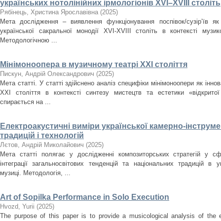
українських нотолінійних ірмологіонів XVI–XVIII століть
Рябінець, Христина Ярославівна
(
2025
)
Мета дослідження – виявлення функціонування поспівок/сузір’їв як
української сакральної монодії XVI-XVIII cтоліть в контексті музи
Методологічною ...
Мінімоноопера в музичному театрі ХХІ століття
Пискун, Андрій Олександрович
(
2025
)
Мета статті. У статті здійснено аналіз специфіки мінімоноопери як інн
ХХІ століття в контексті синтезу мистецтв та естетики «відкрито
спирається на ...
Електроакустичні виміри української камерно-інструме
традицій і технологій
Лєтов, Андрій Миколайович
(
2025
)
Мета статті полягає у дослідженні композиторських стратегій у сф
інтеграції загальносвітових тенденцій та національних традицій в ук
музиці. Методологія, ...
Art of Sopilka Performance in Solo Execution
Нvozd, Yurii
(
2025
)
The purpose of this paper is to provide a musicological analysis of the e