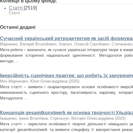
Колекції в цьому фонді:
Статті
[2519]
Статті
Останні додані
Сучасний український ретродетектив як засіб формуван
Марченко, Валерій Віталійович
;
Ховпун, Олексій Сергійович
;
Степаненко
Мета роботи – визначити, як сучасні українські літературні твори в жан
формування історичної національної ідентичності. Методологія роб
методи; ...
Імерсійність сценічних практик: що робить їх занурюю
Мох-Марінковіч, Юлія Олександрівна
(
2025
)
Мета статті – виявити і охарактеризувати основні особливості імерсі
невизначеність сценічного простору, багатомірність наративу, інтера
Методологія ...
Концепція gesamtkunstwerk як основа творчості Ульріх
Іващенко, Ірина Віталіївна
;
Стрельчук, Вікторія Олександрівна
(
2025
)
Мета статті – окреслити особливості творчої діяльності німецького 
категорії gesamtkunstwerk та виявити специфіку її використання режи