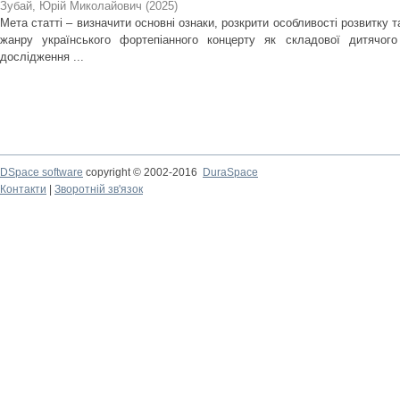
Зубай, Юрій Миколайович
(
2025
)
Мета статті – визначити основні ознаки, розкрити особливості розвитку 
жанру українського фортепіанного концерту як складової дитячого
дослідження ...
DSpace software
copyright © 2002-2016
DuraSpace
Контакти
|
Зворотній зв'язок