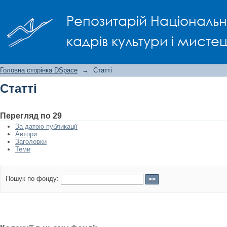
Статті
Репозитарій Національно
кадрів культури і мисте
Головна сторінка DSpace
→
Статті
Статті
Перегляд по 29
За датою публикації
Автори
Заголовки
Теми
Пошук по фонду: