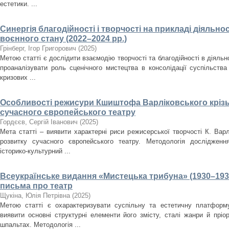
естетики. ...
Синергія благодійності і творчості на прикладі діяльнос
воєнного стану (2022–2024 рр.)
Грінберг, Ігор Григорович
(
2025
)
Метою статті є дослідити взаємодію творчості та благодійності в діяльно
проаналізувати роль сценічного мистецтва в консолідації суспільства
кризових ...
Особливості режисури Кшиштофа Варліковського крізь
сучасного європейського театру
Гордєєв, Сергій Іванович
(
2025
)
Мета статті – виявити характерні риси режисерської творчості К. Варл
розвитку сучасного європейського театру. Методологія дослідженн
історико-культурний ...
Всеукраїнське видання «Мистецька трибуна» (1930–193
письма про театр
Щукіна, Юлія Петрівна
(
2025
)
Метою статті є охарактеризувати суспільну та естетичну платформ
виявити основні структурні елементи його змісту, сталі жанри й пріо
шпальтах. Методологія ...