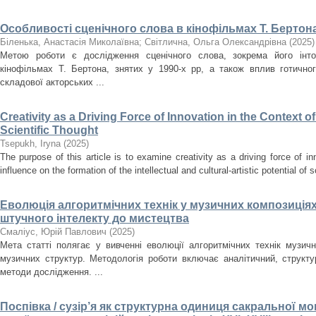
Особливості сценічного слова в кінофільмах Т. Бертона
Біленька, Анастасія Миколаївна
;
Світлична, Ольга Олександрівна
(
2025
)
Метою роботи є дослідження сценічного слова, зокрема його інто
кінофільмах Т. Бертона, знятих у 1990-х рр, а також вплив готично
складової акторських ...
Creativity as a Driving Force of Innovation in the Context o
Scientific Thought
Tsepukh, Iryna
(
2025
)
The purpose of this article is to examine creativity as a driving force of i
influence on the formation of the intellectual and cultural-artistic potential of s
Еволюція алгоритмічних технік у музичних композиціях
штучного інтелекту до мистецтва
Смаліус, Юрій Павлович
(
2025
)
Мета статті полягає у вивченні еволюції алгоритмічних технік музичн
музичних структур. Методологія роботи включає аналітичний, структ
методи дослідження. ...
Поспівка / сузір’я як структурна одиниця сакральної мон