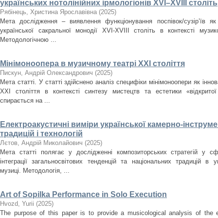
українських нотолінійних ірмологіонів XVI–XVIII століть
Рябінець, Христина Ярославівна
(
2025
)
Мета дослідження – виявлення функціонування поспівок/сузір’їв як
української сакральної монодії XVI-XVIII cтоліть в контексті музи
Методологічною ...
Мінімоноопера в музичному театрі ХХІ століття
Пискун, Андрій Олександрович
(
2025
)
Мета статті. У статті здійснено аналіз специфіки мінімоноопери як інн
ХХІ століття в контексті синтезу мистецтв та естетики «відкрито
спирається на ...
Електроакустичні виміри української камерно-інструме
традицій і технологій
Лєтов, Андрій Миколайович
(
2025
)
Мета статті полягає у дослідженні композиторських стратегій у сф
інтеграції загальносвітових тенденцій та національних традицій в ук
музиці. Методологія, ...
Art of Sopilka Performance in Solo Execution
Нvozd, Yurii
(
2025
)
The purpose of this paper is to provide a musicological analysis of the e