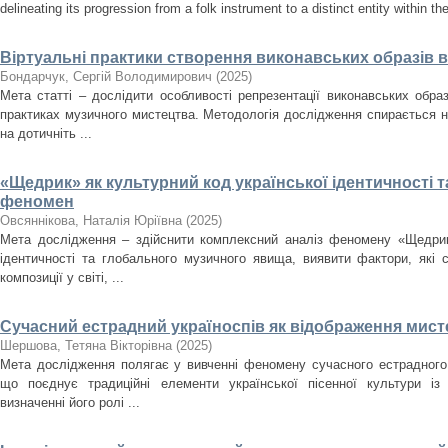
delineating its progression from a folk instrument to a distinct entity within t
Віртуальні практики створення виконавських образів 
Бондарчук, Сергій Володимирович
(
2025
)
Мета статті – дослідити особливості репрезентації виконавських образ
практиках музичного мистецтва. Методологія дослідження спирається н
на дотичніть ...
«Щедрик» як культурний код української ідентичності 
феномен
Овсяннікова, Наталія Юріївна
(
2025
)
Мета дослідження – здійснити комплексний аналіз феномену «Щедрика
ідентичності та глобального музичного явища, виявити фактори, які
композиції у світі, ...
Сучасний естрадний україноспів як відображення мисте
Шершова, Тетяна Вікторівна
(
2025
)
Мета дослідження полягає у вивченні феномену сучасного естрадного 
що поєднує традиційні елементи української пісенної культури із
визначенні його ролі ...