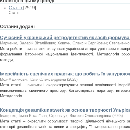
Колекції в цьому фонді:
Статті
[2519]
Статті
Останні додані
Сучасний український ретродетектив як засіб формуван
Марченко, Валерій Віталійович
;
Ховпун, Олексій Сергійович
;
Степаненко
Мета роботи – визначити, як сучасні українські літературні твори в жан
формування історичної національної ідентичності. Методологія роб
методи; ...
Імерсійність сценічних практик: що робить їх занурюю
Мох-Марінковіч, Юлія Олександрівна
(
2025
)
Мета статті – виявити і охарактеризувати основні особливості імерсі
невизначеність сценічного простору, багатомірність наративу, інтера
Методологія ...
Концепція gesamtkunstwerk як основа творчості Ульріх
Іващенко, Ірина Віталіївна
;
Стрельчук, Вікторія Олександрівна
(
2025
)
Мета статті – окреслити особливості творчої діяльності німецького 
категорії gesamtkunstwerk та виявити специфіку її використання режи