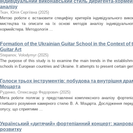
Індивідуальний виконавський стиль диригента-хормейс
аналізу
Ткач, Юлія Сергіївна
(
2025
)
Метою роботи є встановити специфіку критеріїв індивідуального вик
мистецтва та описати на їх основі методів аналізу індивідуально
хормейстера. Методологія ...
Formation of the Ukrainian Guitar School in the Context o
Guitar Art
Stepanov, Volodymyr
(
2025
)
The purpose of this study is to examine the main trends in the establishm
schools in European countries and Ukraine. It attempts to present certain gener
Голоси трьох інструментів: побудова та внутрішня драма
Моцарта
Руденко, Олександр Федорович
(
2025
)
Мета роботи полягає у представленні комплексного аналізу фортепіа
глибшого розуміння камерного стилю В. А. Моцарта. Дослідження перед
опусу, що сприятиме ...
Український «дитячий» фортепіанний концерт: жанрова
розвитку