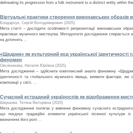
delineating its progression from a folk instrument to a distinct entity within t
Віртуальні практики створення виконавських образів 
Бондарчук, Сергій Володимирович
(
2025
)
Мета статті – дослідити особливості репрезентації виконавських образ
практиках музичного мистецтва. Методологія дослідження спирається н
на дотичніть ...
«Щедрик» як культурний код української ідентичності 
феномен
Овсяннікова, Наталія Юріївна
(
2025
)
Мета дослідження – здійснити комплексний аналіз феномену «Щедрика
ідентичності та глобального музичного явища, виявити фактори, які
композиції у світі, ...
Сучасний естрадний україноспів як відображення мисте
Шершова, Тетяна Вікторівна
(
2025
)
Мета дослідження полягає у вивченні феномену сучасного естрадного 
що поєднує традиційні елементи української пісенної культури із
визначенні його ролі ...