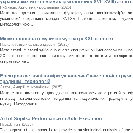
українських нотолінійних ірмологіонів XVI–XVIII століть
Рябінець, Христина Ярославівна
(
2025
)
Мета дослідження – виявлення функціонування поспівок/сузір’їв як
української сакральної монодії XVI-XVIII cтоліть в контексті музи
Методологічною ...
Мінімоноопера в музичному театрі ХХІ століття
Пискун, Андрій Олександрович
(
2025
)
Мета статті. У статті здійснено аналіз специфіки мінімоноопери як інн
ХХІ століття в контексті синтезу мистецтв та естетики «відкрито
спирається на ...
Електроакустичні виміри української камерно-інструме
традицій і технологій
Лєтов, Андрій Миколайович
(
2025
)
Мета статті полягає у дослідженні композиторських стратегій у сф
інтеграції загальносвітових тенденцій та національних традицій в ук
музиці. Методологія, ...
Art of Sopilka Performance in Solo Execution
Нvozd, Yurii
(
2025
)
The purpose of this paper is to provide a musicological analysis of the e