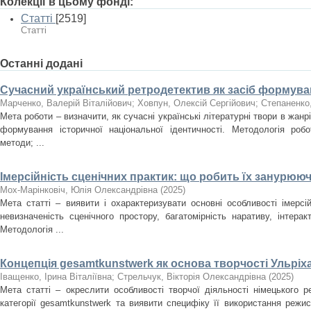
Колекції в цьому фонді:
Статті
[2519]
Статті
Останні додані
Сучасний український ретродетектив як засіб формуван
Марченко, Валерій Віталійович
;
Ховпун, Олексій Сергійович
;
Степаненко
Мета роботи – визначити, як сучасні українські літературні твори в жан
формування історичної національної ідентичності. Методологія роб
методи; ...
Імерсійність сценічних практик: що робить їх занурюю
Мох-Марінковіч, Юлія Олександрівна
(
2025
)
Мета статті – виявити і охарактеризувати основні особливості імерсі
невизначеність сценічного простору, багатомірність наративу, інтера
Методологія ...
Концепція gesamtkunstwerk як основа творчості Ульріх
Іващенко, Ірина Віталіївна
;
Стрельчук, Вікторія Олександрівна
(
2025
)
Мета статті – окреслити особливості творчої діяльності німецького 
категорії gesamtkunstwerk та виявити специфіку її використання режи