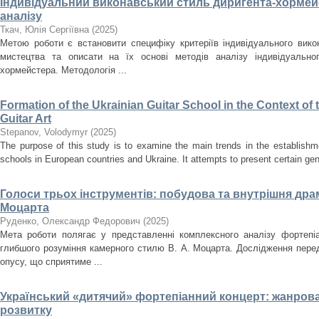
Індивідуальний виконавський стиль диригента-хормейс
аналізу
Ткач, Юлія Сергіївна
(
2025
)
Метою роботи є встановити специфіку критеріїв індивідуального вик
мистецтва та описати на їх основі методів аналізу індивідуально
хормейстера. Методологія ...
Formation of the Ukrainian Guitar School in the Context o
Guitar Art
Stepanov, Volodymyr
(
2025
)
The purpose of this study is to examine the main trends in the establishm
schools in European countries and Ukraine. It attempts to present certain gener
Голоси трьох інструментів: побудова та внутрішня драма
Моцарта
Руденко, Олександр Федорович
(
2025
)
Мета роботи полягає у представленні комплексного аналізу фортепіа
глибшого розуміння камерного стилю В. А. Моцарта. Дослідження перед
опусу, що сприятиме ...
Український «дитячий» фортепіанний концерт: жанрова
розвитку