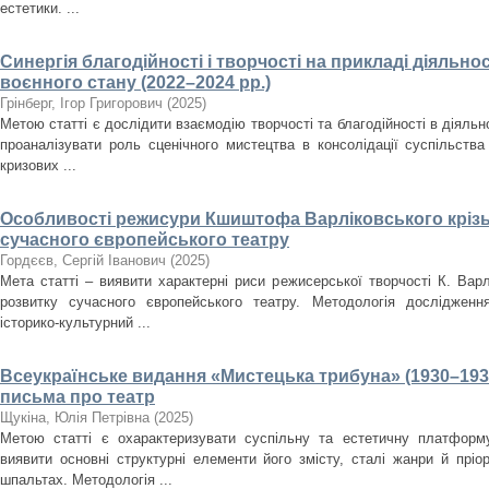
естетики. ...
Синергія благодійності і творчості на прикладі діяльнос
воєнного стану (2022–2024 рр.)
Грінберг, Ігор Григорович
(
2025
)
Метою статті є дослідити взаємодію творчості та благодійності в діяльно
проаналізувати роль сценічного мистецтва в консолідації суспільства
кризових ...
Особливості режисури Кшиштофа Варліковського крізь
сучасного європейського театру
Гордєєв, Сергій Іванович
(
2025
)
Мета статті – виявити характерні риси режисерської творчості К. Варл
розвитку сучасного європейського театру. Методологія дослідженн
історико-культурний ...
Всеукраїнське видання «Мистецька трибуна» (1930–193
письма про театр
Щукіна, Юлія Петрівна
(
2025
)
Метою статті є охарактеризувати суспільну та естетичну платформ
виявити основні структурні елементи його змісту, сталі жанри й пріо
шпальтах. Методологія ...