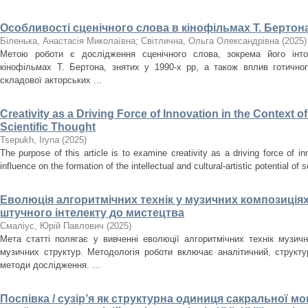
Особливості сценічного слова в кінофільмах Т. Бертона
Біленька, Анастасія Миколаївна
;
Світлична, Ольга Олександрівна
(
2025
)
Метою роботи є дослідження сценічного слова, зокрема його інто
кінофільмах Т. Бертона, знятих у 1990-х рр, а також вплив готично
складової акторських ...
Creativity as a Driving Force of Innovation in the Context o
Scientific Thought
Tsepukh, Iryna
(
2025
)
The purpose of this article is to examine creativity as a driving force of i
influence on the formation of the intellectual and cultural-artistic potential of s
Еволюція алгоритмічних технік у музичних композиціях
штучного інтелекту до мистецтва
Смаліус, Юрій Павлович
(
2025
)
Мета статті полягає у вивченні еволюції алгоритмічних технік музичн
музичних структур. Методологія роботи включає аналітичний, структ
методи дослідження. ...
Поспівка / сузір’я як структурна одиниця сакральної мон