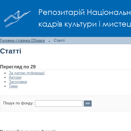
Статті
Репозитарій Національно
кадрів культури і мисте
Головна сторінка DSpace
→
Статті
Статті
Перегляд по 29
За датою публикації
Автори
Заголовки
Теми
Пошук по фонду: