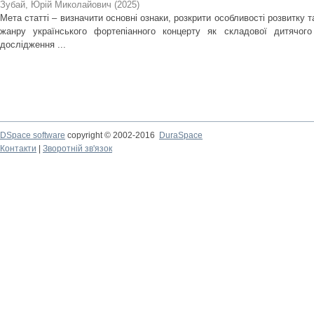
Зубай, Юрій Миколайович
(
2025
)
Мета статті – визначити основні ознаки, розкрити особливості розвитку 
жанру українського фортепіанного концерту як складової дитячого
дослідження ...
DSpace software
copyright © 2002-2016
DuraSpace
Контакти
|
Зворотній зв'язок