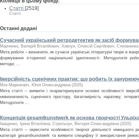
Колекції в цьому фонді:
Статті
[2519]
Статті
Останні додані
Сучасний український ретродетектив як засіб формуван
Марченко, Валерій Віталійович
;
Ховпун, Олексій Сергійович
;
Степаненко
Мета роботи – визначити, як сучасні українські літературні твори в жан
формування історичної національної ідентичності. Методологія роб
методи; ...
Імерсійність сценічних практик: що робить їх занурюю
Мох-Марінковіч, Юлія Олександрівна
(
2025
)
Мета статті – виявити і охарактеризувати основні особливості імерсі
невизначеність сценічного простору, багатомірність наративу, інтера
Методологія ...
Концепція gesamtkunstwerk як основа творчості Ульріх
Іващенко, Ірина Віталіївна
;
Стрельчук, Вікторія Олександрівна
(
2025
)
Мета статті – окреслити особливості творчої діяльності німецького 
категорії gesamtkunstwerk та виявити специфіку її використання режи