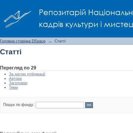
Статті
Репозитарій Національно
кадрів культури і мисте
Головна сторінка DSpace
→
Статті
Статті
Перегляд по 29
За датою публикації
Автори
Заголовки
Теми
Пошук по фонду: