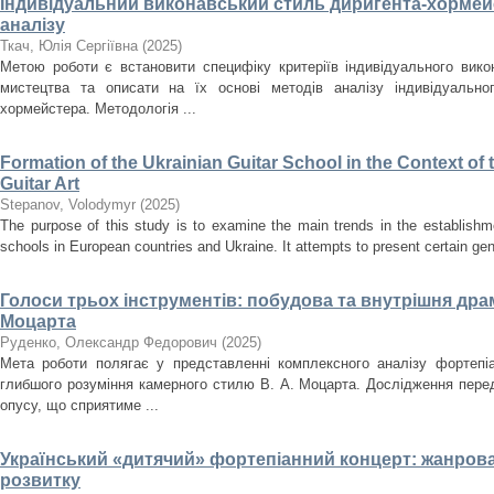
Індивідуальний виконавський стиль диригента-хормейс
аналізу
Ткач, Юлія Сергіївна
(
2025
)
Метою роботи є встановити специфіку критеріїв індивідуального вик
мистецтва та описати на їх основі методів аналізу індивідуально
хормейстера. Методологія ...
Formation of the Ukrainian Guitar School in the Context o
Guitar Art
Stepanov, Volodymyr
(
2025
)
The purpose of this study is to examine the main trends in the establishm
schools in European countries and Ukraine. It attempts to present certain gener
Голоси трьох інструментів: побудова та внутрішня драма
Моцарта
Руденко, Олександр Федорович
(
2025
)
Мета роботи полягає у представленні комплексного аналізу фортепіа
глибшого розуміння камерного стилю В. А. Моцарта. Дослідження перед
опусу, що сприятиме ...
Український «дитячий» фортепіанний концерт: жанрова
розвитку