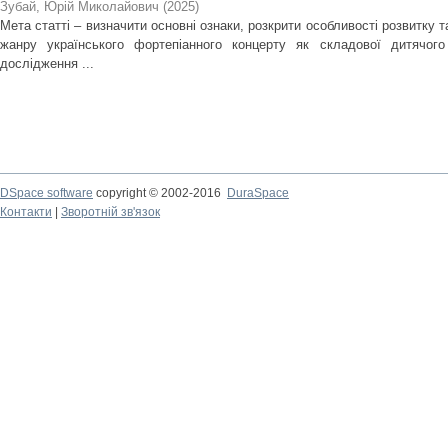
Зубай, Юрій Миколайович
(
2025
)
Мета статті – визначити основні ознаки, розкрити особливості розвитку 
жанру українського фортепіанного концерту як складової дитячого
дослідження ...
DSpace software
copyright © 2002-2016
DuraSpace
Контакти
|
Зворотній зв'язок