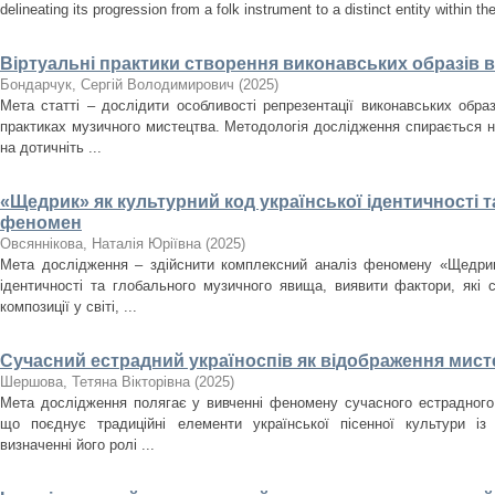
delineating its progression from a folk instrument to a distinct entity within t
Віртуальні практики створення виконавських образів 
Бондарчук, Сергій Володимирович
(
2025
)
Мета статті – дослідити особливості репрезентації виконавських образ
практиках музичного мистецтва. Методологія дослідження спирається н
на дотичніть ...
«Щедрик» як культурний код української ідентичності 
феномен
Овсяннікова, Наталія Юріївна
(
2025
)
Мета дослідження – здійснити комплексний аналіз феномену «Щедрика
ідентичності та глобального музичного явища, виявити фактори, які
композиції у світі, ...
Сучасний естрадний україноспів як відображення мисте
Шершова, Тетяна Вікторівна
(
2025
)
Мета дослідження полягає у вивченні феномену сучасного естрадного 
що поєднує традиційні елементи української пісенної культури із
визначенні його ролі ...