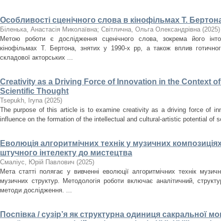
Особливості сценічного слова в кінофільмах Т. Бертона
Біленька, Анастасія Миколаївна
;
Світлична, Ольга Олександрівна
(
2025
)
Метою роботи є дослідження сценічного слова, зокрема його інто
кінофільмах Т. Бертона, знятих у 1990-х рр, а також вплив готично
складової акторських ...
Creativity as a Driving Force of Innovation in the Context o
Scientific Thought
Tsepukh, Iryna
(
2025
)
The purpose of this article is to examine creativity as a driving force of i
influence on the formation of the intellectual and cultural-artistic potential of s
Еволюція алгоритмічних технік у музичних композиціях
штучного інтелекту до мистецтва
Смаліус, Юрій Павлович
(
2025
)
Мета статті полягає у вивченні еволюції алгоритмічних технік музичн
музичних структур. Методологія роботи включає аналітичний, структ
методи дослідження. ...
Поспівка / сузір’я як структурна одиниця сакральної мон