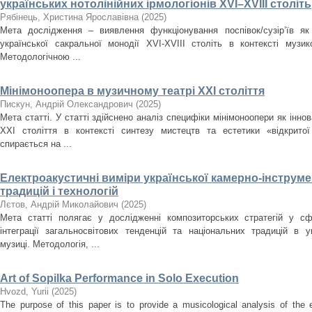
українських нотолінійних ірмологіонів XVI–XVIII століть
Рябінець, Христина Ярославівна
(
2025
)
Мета дослідження – виявлення функціонування поспівок/сузір’їв як
української сакральної монодії XVI-XVIII cтоліть в контексті музи
Методологічною ...
Мінімоноопера в музичному театрі ХХІ століття
Пискун, Андрій Олександрович
(
2025
)
Мета статті. У статті здійснено аналіз специфіки мінімоноопери як інн
ХХІ століття в контексті синтезу мистецтв та естетики «відкрито
спирається на ...
Електроакустичні виміри української камерно-інструме
традицій і технологій
Лєтов, Андрій Миколайович
(
2025
)
Мета статті полягає у дослідженні композиторських стратегій у сф
інтеграції загальносвітових тенденцій та національних традицій в ук
музиці. Методологія, ...
Art of Sopilka Performance in Solo Execution
Нvozd, Yurii
(
2025
)
The purpose of this paper is to provide a musicological analysis of the e