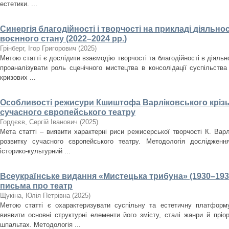
естетики. ...
Синергія благодійності і творчості на прикладі діяльнос
воєнного стану (2022–2024 рр.)
Грінберг, Ігор Григорович
(
2025
)
Метою статті є дослідити взаємодію творчості та благодійності в діяльно
проаналізувати роль сценічного мистецтва в консолідації суспільства
кризових ...
Особливості режисури Кшиштофа Варліковського крізь
сучасного європейського театру
Гордєєв, Сергій Іванович
(
2025
)
Мета статті – виявити характерні риси режисерської творчості К. Варл
розвитку сучасного європейського театру. Методологія дослідженн
історико-культурний ...
Всеукраїнське видання «Мистецька трибуна» (1930–193
письма про театр
Щукіна, Юлія Петрівна
(
2025
)
Метою статті є охарактеризувати суспільну та естетичну платформ
виявити основні структурні елементи його змісту, сталі жанри й пріо
шпальтах. Методологія ...