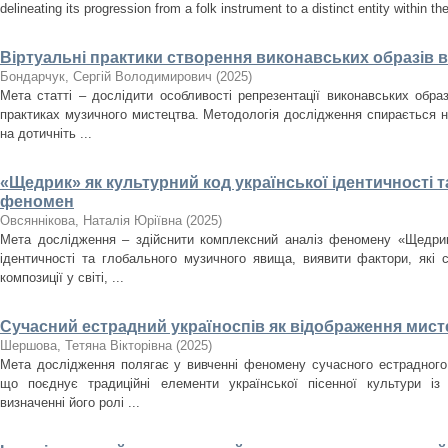
delineating its progression from a folk instrument to a distinct entity within t
Віртуальні практики створення виконавських образів 
Бондарчук, Сергій Володимирович
(
2025
)
Мета статті – дослідити особливості репрезентації виконавських образ
практиках музичного мистецтва. Методологія дослідження спирається н
на дотичніть ...
«Щедрик» як культурний код української ідентичності 
феномен
Овсяннікова, Наталія Юріївна
(
2025
)
Мета дослідження – здійснити комплексний аналіз феномену «Щедрика
ідентичності та глобального музичного явища, виявити фактори, які
композиції у світі, ...
Сучасний естрадний україноспів як відображення мисте
Шершова, Тетяна Вікторівна
(
2025
)
Мета дослідження полягає у вивченні феномену сучасного естрадного 
що поєднує традиційні елементи української пісенної культури із
визначенні його ролі ...