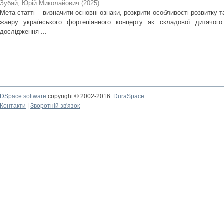
Зубай, Юрій Миколайович
(
2025
)
Мета статті – визначити основні ознаки, розкрити особливості розвитку 
жанру українського фортепіанного концерту як складової дитячого
дослідження ...
DSpace software
copyright © 2002-2016
DuraSpace
Контакти
|
Зворотній зв'язок