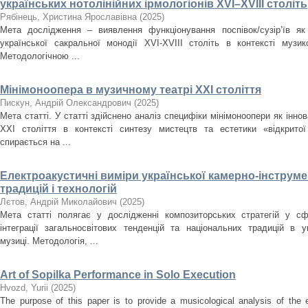
українських нотолінійних ірмологіонів XVI–XVIII століть
Рябінець, Христина Ярославівна
(
2025
)
Мета дослідження – виявлення функціонування поспівок/сузір’їв як
української сакральної монодії XVI-XVIII cтоліть в контексті музи
Методологічною ...
Мінімоноопера в музичному театрі ХХІ століття
Пискун, Андрій Олександрович
(
2025
)
Мета статті. У статті здійснено аналіз специфіки мінімоноопери як інн
ХХІ століття в контексті синтезу мистецтв та естетики «відкрито
спирається на ...
Електроакустичні виміри української камерно-інструме
традицій і технологій
Лєтов, Андрій Миколайович
(
2025
)
Мета статті полягає у дослідженні композиторських стратегій у сф
інтеграції загальносвітових тенденцій та національних традицій в ук
музиці. Методологія, ...
Art of Sopilka Performance in Solo Execution
Нvozd, Yurii
(
2025
)
The purpose of this paper is to provide a musicological analysis of the e