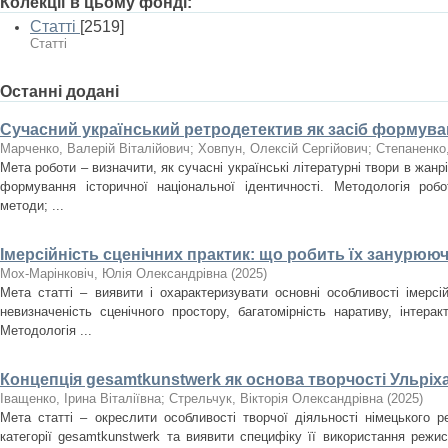
Колекції в цьому фонді:
Статті
[2519]
Статті
Останні додані
Сучасний український ретродетектив як засіб формуван
Марченко, Валерій Віталійович
;
Ховпун, Олексій Сергійович
;
Степаненко
Мета роботи – визначити, як сучасні українські літературні твори в жан
формування історичної національної ідентичності. Методологія роб
методи; ...
Імерсійність сценічних практик: що робить їх занурюю
Мох-Марінковіч, Юлія Олександрівна
(
2025
)
Мета статті – виявити і охарактеризувати основні особливості імерсі
невизначеність сценічного простору, багатомірність наративу, інтера
Методологія ...
Концепція gesamtkunstwerk як основа творчості Ульріх
Іващенко, Ірина Віталіївна
;
Стрельчук, Вікторія Олександрівна
(
2025
)
Мета статті – окреслити особливості творчої діяльності німецького 
категорії gesamtkunstwerk та виявити специфіку її використання режи