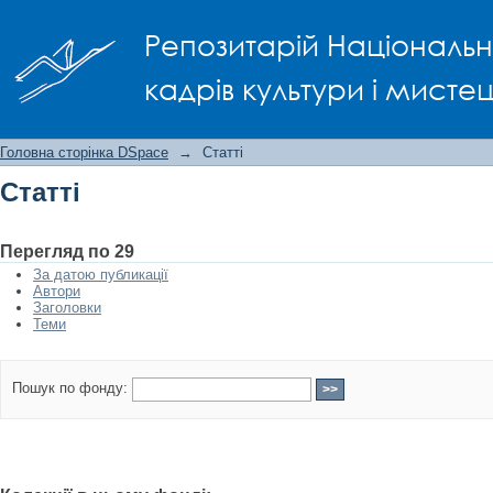
Статті
Репозитарій Національно
кадрів культури і мисте
Головна сторінка DSpace
→
Статті
Статті
Перегляд по 29
За датою публикації
Автори
Заголовки
Теми
Пошук по фонду: