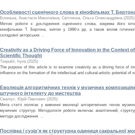
Особливості сценічного слова в кінофільмах Т. Бертона
Біленька, Анастасія Миколаївна
;
Світлична, Ольга Олександрівна
(
2025
)
Метою роботи є дослідження сценічного слова, зокрема його інто
кінофільмах Т. Бертона, знятих у 1990-х рр, а також вплив готично
складової акторських ...
Creativity as a Driving Force of Innovation in the Context o
Scientific Thought
Tsepukh, Iryna
(
2025
)
The purpose of this article is to examine creativity as a driving force of i
influence on the formation of the intellectual and cultural-artistic potential of s
Еволюція алгоритмічних технік у музичних композиціях
штучного інтелекту до мистецтва
Смаліус, Юрій Павлович
(
2025
)
Мета статті полягає у вивченні еволюції алгоритмічних технік музичн
музичних структур. Методологія роботи включає аналітичний, структ
методи дослідження. ...
Поспівка / сузір’я як структурна одиниця сакральної мон