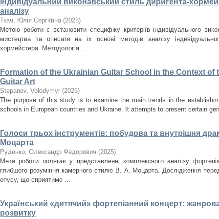
Індивідуальний виконавський стиль диригента-хормейс
аналізу
Ткач, Юлія Сергіївна
(
2025
)
Метою роботи є встановити специфіку критеріїв індивідуального вик
мистецтва та описати на їх основі методів аналізу індивідуально
хормейстера. Методологія ...
Formation of the Ukrainian Guitar School in the Context o
Guitar Art
Stepanov, Volodymyr
(
2025
)
The purpose of this study is to examine the main trends in the establishm
schools in European countries and Ukraine. It attempts to present certain gener
Голоси трьох інструментів: побудова та внутрішня драма
Моцарта
Руденко, Олександр Федорович
(
2025
)
Мета роботи полягає у представленні комплексного аналізу фортепіа
глибшого розуміння камерного стилю В. А. Моцарта. Дослідження перед
опусу, що сприятиме ...
Український «дитячий» фортепіанний концерт: жанрова
розвитку