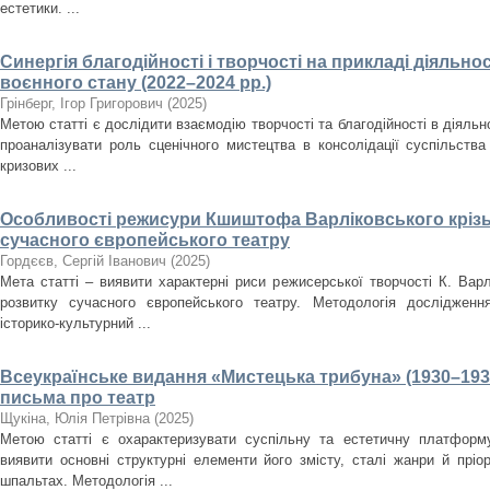
естетики. ...
Синергія благодійності і творчості на прикладі діяльнос
воєнного стану (2022–2024 рр.)
Грінберг, Ігор Григорович
(
2025
)
Метою статті є дослідити взаємодію творчості та благодійності в діяльно
проаналізувати роль сценічного мистецтва в консолідації суспільства
кризових ...
Особливості режисури Кшиштофа Варліковського крізь
сучасного європейського театру
Гордєєв, Сергій Іванович
(
2025
)
Мета статті – виявити характерні риси режисерської творчості К. Варл
розвитку сучасного європейського театру. Методологія дослідженн
історико-культурний ...
Всеукраїнське видання «Мистецька трибуна» (1930–193
письма про театр
Щукіна, Юлія Петрівна
(
2025
)
Метою статті є охарактеризувати суспільну та естетичну платформ
виявити основні структурні елементи його змісту, сталі жанри й пріо
шпальтах. Методологія ...